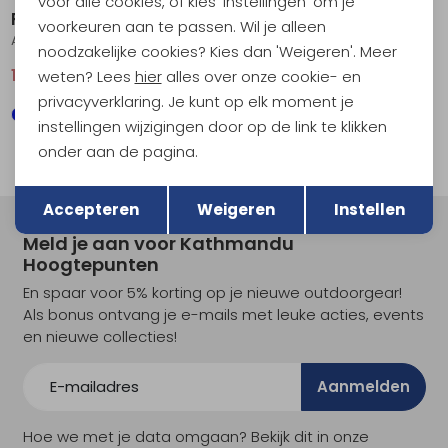
voor alle cookies, of kies 'Instellingen' om je
Royal Robbins
Royal Robbins
voorkeuren aan te passen. Wil je alleen
Arch Rock Crew Long Sleeve Naval Lassen Pt
Vogelsang Long Sleeve Everglade Round Top Pld
noodzakelijke cookies? Kies dan 'Weigeren'. Meer
111,95
159,95
99,95
weten? Lees
hier
alles over onze cookie- en
privacyverklaring. Je kunt op elk moment je
instellingen wijzigingen door op de link te klikken
onder aan de pagina.
Terug
Opslaan
Accepteren
Weigeren
Instellen
Meld je aan voor Kathmandu
Hoogtepunten
En spaar voor 5% korting op je nieuwe outdoorgear!
Als bonus ontvang je e-mails met leuke acties, events
en nieuwe collecties!
Aanmelden
Hoe we met je data omgaan? Bekijk dit in onze