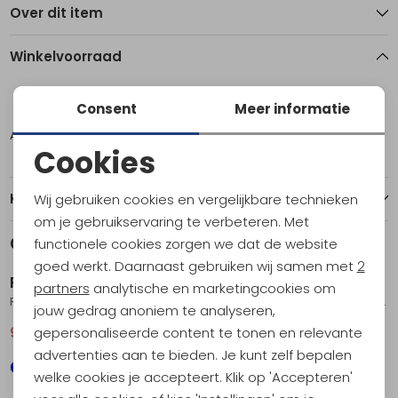
Over dit item
Winkelvoorraad
L
XL
Consent
Meer informatie
Amsterdam
1
1
Cookies
Noodzakelijke cookies
Kenmerken
Wij gebruiken cookies en vergelijkbare technieken
Personalisatie cookies
om je gebruikservaring te verbeteren. Met
Gerelateerde producten
functionele cookies zorgen we dat de website
Sale
Analytische cookies
goed werkt. Daarnaast gebruiken wij samen met
2
Royal Robbins
Royal Robbins
Marketing cookies
partners
analytische en marketingcookies om
Rockcraft Wool Pullover Deep Blue HTR
Arch Rock 1/4 Zip Charcoal Htr Kirkwood Pt
jouw gedrag anoniem te analyseren,
gepersonaliseerde content te tonen en relevante
90,95
129,95
169,95
advertenties aan te bieden. Je kunt zelf bepalen
welke cookies je accepteert. Klik op 'Accepteren'
Sale