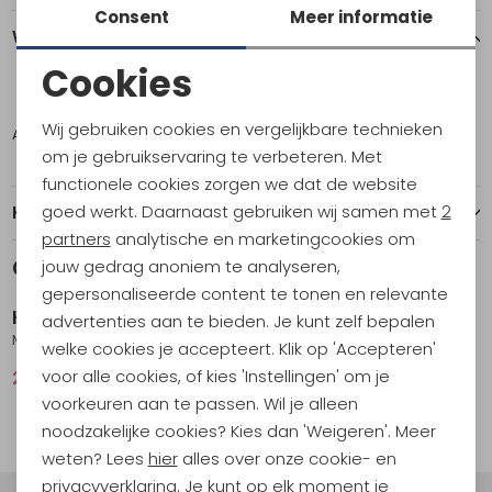
Consent
Meer informatie
Winkelvoorraad
Cookies
XXL
Noodzakelijke cookies
Wij gebruiken cookies en vergelijkbare technieken
Amsterdam
1
Personalisatie cookies
om je gebruikservaring te verbeteren. Met
functionele cookies zorgen we dat de website
Analytische cookies
goed werkt. Daarnaast gebruiken wij samen met
2
Kenmerken
Marketing cookies
partners
analytische en marketingcookies om
Gerelateerde producten
jouw gedrag anoniem te analyseren,
Sale
gepersonaliseerde content te tonen en relevante
Karpos
advertenties aan te bieden. Je kunt zelf bepalen
Midi Shell Jacket Golden/nuthatch
welke cookies je accepteert. Klik op 'Accepteren'
voor alle cookies, of kies 'Instellingen' om je
223,95
449,00
voorkeuren aan te passen. Wil je alleen
noodzakelijke cookies? Kies dan 'Weigeren'. Meer
weten? Lees
hier
alles over onze cookie- en
privacyverklaring. Je kunt op elk moment je