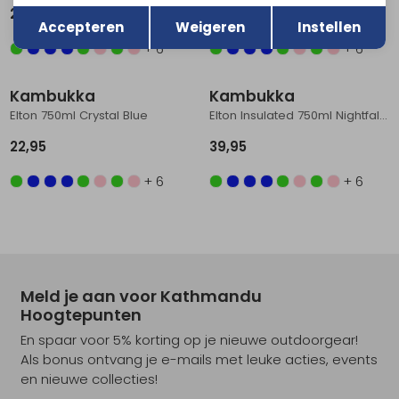
Terug
Opslaan
22,95
22,95
Accepteren
Weigeren
Instellen
+ 6
+ 6
Kambukka
Kambukka
Elton 750ml Crystal Blue
Elton Insulated 750ml Nightfall 3.0
22,95
39,95
+ 6
+ 6
Meld je aan voor Kathmandu
Hoogtepunten
En spaar voor 5% korting op je nieuwe outdoorgear!
Als bonus ontvang je e-mails met leuke acties, events
en nieuwe collecties!