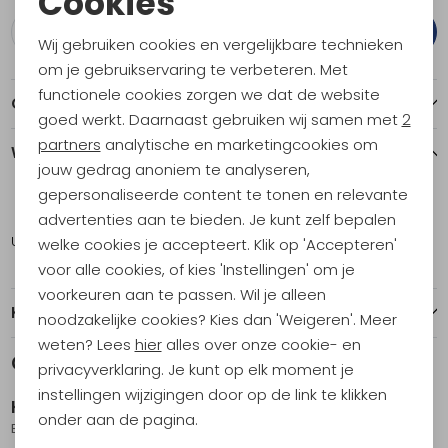
Cookies
Noodzakelijke cookies
Plaats in winkelmand
Wij gebruiken cookies en vergelijkbare technieken
Personalisatie cookies
om je gebruikservaring te verbeteren. Met
functionele cookies zorgen we dat de website
Analytische cookies
Over dit item
goed werkt. Daarnaast gebruiken wij samen met
2
Marketing cookies
partners
analytische en marketingcookies om
Winkelvoorraad
jouw gedrag anoniem te analyseren,
gepersonaliseerde content te tonen en relevante
ONE
advertenties aan te bieden. Je kunt zelf bepalen
Utrecht
1
welke cookies je accepteert. Klik op 'Accepteren'
voor alle cookies, of kies 'Instellingen' om je
voorkeuren aan te passen. Wil je alleen
Kenmerken
noodzakelijke cookies? Kies dan 'Weigeren'. Meer
weten? Lees
hier
alles over onze cookie- en
Gerelateerde producten
privacyverklaring. Je kunt op elk moment je
instellingen wijzigingen door op de link te klikken
Kambukka
Kambukka
onder aan de pagina.
Elton 750ml Fine Lime
Lagoon 750ml Mango Tango