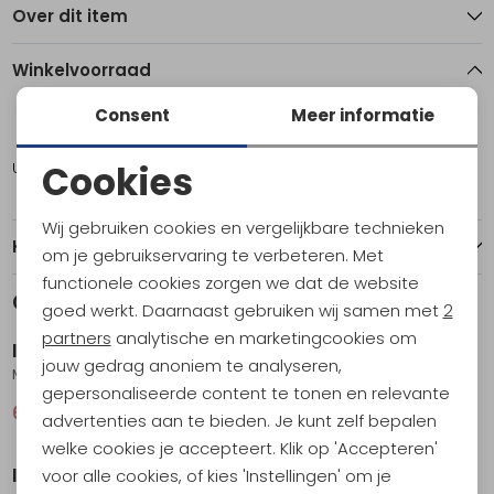
Over dit item
Winkelvoorraad
Consent
Meer informatie
XL
Cookies
Utrecht
1
Noodzakelijke cookies
Wij gebruiken cookies en vergelijkbare technieken
Personalisatie cookies
Kenmerken
om je gebruikservaring te verbeteren. Met
functionele cookies zorgen we dat de website
Analytische cookies
Gerelateerde producten
Sale
Sale
goed werkt. Daarnaast gebruiken wij samen met
2
Marketing cookies
partners
analytische en marketingcookies om
Icebreaker
Icebreaker
jouw gedrag anoniem te analyseren,
Mer 150 Tech Lite SS Relax T Mtn Shift Women's Pink Quartz
Mer 150 Tech Lite SS Crop T Seed Stor Women's Lichen
gepersonaliseerde content te tonen en relevante
63,95
85,95
63,95
85,95
advertenties aan te bieden. Je kunt zelf bepalen
Sale
Sale
welke cookies je accepteert. Klik op 'Accepteren'
Icebreaker
Icebreaker
voor alle cookies, of kies 'Instellingen' om je