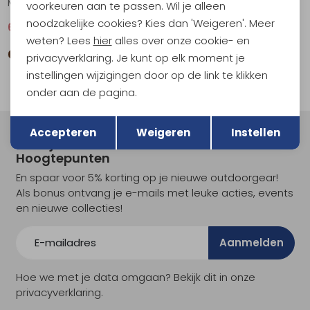
Mer 150 Tech Lite SS Tee Bird Transit Women's Porcini
Mer 125 Cool-Lite Sphere III SS Tee Women's Fervid
voorkeuren aan te passen. Wil je alleen
noodzakelijke cookies? Kies dan 'Weigeren'. Meer
63,95
85,95
59,95
79,95
weten? Lees
hier
alles over onze cookie- en
privacyverklaring. Je kunt op elk moment je
instellingen wijzigingen door op de link te klikken
onder aan de pagina.
Terug
Opslaan
Accepteren
Weigeren
Instellen
Meld je aan voor Kathmandu
Hoogtepunten
En spaar voor 5% korting op je nieuwe outdoorgear!
Als bonus ontvang je e-mails met leuke acties, events
en nieuwe collecties!
Aanmelden
Hoe we met je data omgaan? Bekijk dit in onze
privacyverklaring.