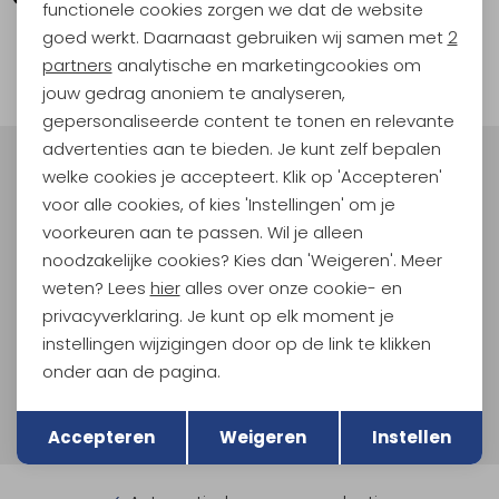
functionele cookies zorgen we dat de website
Analytische cookies
goed werkt. Daarnaast gebruiken wij samen met
2
1
Marketing cookies
filter
partners
analytische en marketingcookies om
jouw gedrag anoniem te analyseren,
gepersonaliseerde content te tonen en relevante
advertenties aan te bieden. Je kunt zelf bepalen
Meld je aan voor Kathmandu
welke cookies je accepteert. Klik op 'Accepteren'
Hoogtepunten
voor alle cookies, of kies 'Instellingen' om je
voorkeuren aan te passen. Wil je alleen
En spaar voor 5% korting op je nieuwe outdoorgear!
Als bonus ontvang je e-mails met leuke acties, events
noodzakelijke cookies? Kies dan 'Weigeren'. Meer
en nieuwe collecties!
weten? Lees
hier
alles over onze cookie- en
privacyverklaring. Je kunt op elk moment je
Aanmelden
instellingen wijzigingen door op de link te klikken
onder aan de pagina.
Hoe we met je data omgaan? Bekijk dit in onze
Terug
Opslaan
privacyverklaring.
Accepteren
Weigeren
Instellen