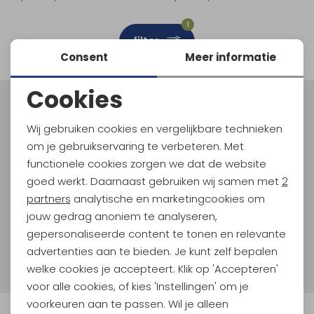
Schoenonderhoud
Bagagezakken en Tonnen
Wandelstokken en Gamaschen
Kampeermeubels
Pof, Pofzakken en Training
Wandelschoenen Heren
Skibroeken
Expeditie accessoires
Expeditie jassen
Fietsbroeken
Expeditie accessoires
1
filter
Rugzak accessoires
Cadeaus en Diensten
Wassen
Klimtouw en Bandsling
Sokken
Fietsbroeken
Expeditie broeken
Consent
Meer informatie
Ijsklimmen en Stijgijzers
Drinksysteem
Expeditie broeken
Cookies
Noodzakelijke cookies
Sneeuwwandelen
Wandelstokken en Gamaschen
Meld je aan voor Kathmandu
Hoogtepunten
Wij gebruiken cookies en vergelijkbare technieken
Personalisatie cookies
Zonnebrillen
om je gebruikservaring te verbeteren. Met
En spaar voor 5% korting op je nieuwe outdoorgear!
Als bonus ontvang je e-mails met leuke acties, events
functionele cookies zorgen we dat de website
Analytische cookies
en nieuwe collecties!
goed werkt. Daarnaast gebruiken wij samen met
2
Marketing cookies
partners
analytische en marketingcookies om
Aanmelden
jouw gedrag anoniem te analyseren,
gepersonaliseerde content te tonen en relevante
Hoe we met je data omgaan? Bekijk dit in onze
advertenties aan te bieden. Je kunt zelf bepalen
privacyverklaring.
welke cookies je accepteert. Klik op 'Accepteren'
voor alle cookies, of kies 'Instellingen' om je
voorkeuren aan te passen. Wil je alleen