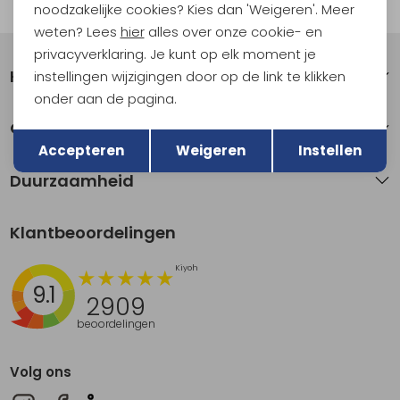
Automatisch sparen voor korting
noodzakelijke cookies? Kies dan 'Weigeren'. Meer
weten? Lees
hier
alles over onze cookie- en
privacyverklaring. Je kunt op elk moment je
Klantenservice
instellingen wijzigingen door op de link te klikken
onder aan de pagina.
Terug
Over Kathmandu
Opslaan
Accepteren
Weigeren
Instellen
Duurzaamheid
Klantbeoordelingen
9.1
2909
beoordelingen
Volg ons