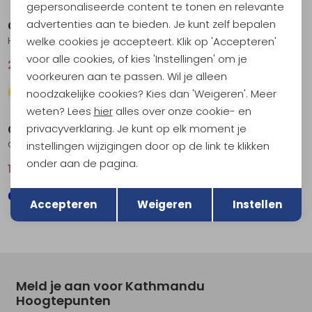
gepersonaliseerde content te tonen en relevante
advertenties aan te bieden. Je kunt zelf bepalen
Craft
Craft
welke cookies je accepteert. Klik op 'Accepteren'
Hypervent Sleeveless Norit
Adv Essence SS Tee 2 White
voor alle cookies, of kies 'Instellingen' om je
29,95
39,95
21,95
29,95
voorkeuren aan te passen. Wil je alleen
noodzakelijke cookies? Kies dan 'Weigeren'. Meer
Sale
Sale
weten? Lees
hier
alles over onze cookie- en
privacyverklaring. Je kunt op elk moment je
Craft
Craft
Core Essence SS Tee 2 Ink Blue
Race Day SS Tee Zest
instellingen wijzigingen door op de link te klikken
onder aan de pagina.
17,95
24,95
36,95
49,95
Terug
Opslaan
Accepteren
Weigeren
Instellen
Meld je aan voor Kathmandu
Hoogtepunten