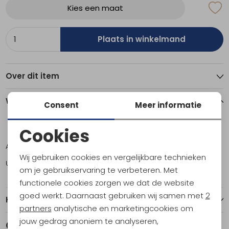
Kies een maat
Plaats in winkelmand
Over dit item
Winkelvoorraad
Consent
Meer informatie
Cookies
M
L
XL
Noodzakelijke cookies
Amsterdam
1
1
1
Wij gebruiken cookies en vergelijkbare technieken
Utrecht
1
0
1
Personalisatie cookies
om je gebruikservaring te verbeteren. Met
functionele cookies zorgen we dat de website
Analytische cookies
goed werkt. Daarnaast gebruiken wij samen met
2
Kenmerken
Marketing cookies
partners
analytische en marketingcookies om
jouw gedrag anoniem te analyseren,
Gerelateerde producten
Sale
Sale