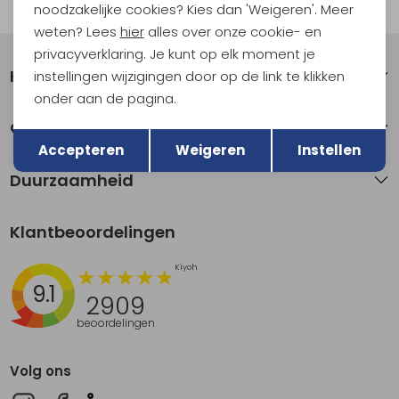
Automatisch sparen voor korting
noodzakelijke cookies? Kies dan 'Weigeren'. Meer
weten? Lees
hier
alles over onze cookie- en
privacyverklaring. Je kunt op elk moment je
Klantenservice
instellingen wijzigingen door op de link te klikken
onder aan de pagina.
Terug
Over Kathmandu
Opslaan
Accepteren
Weigeren
Instellen
Duurzaamheid
Klantbeoordelingen
9.1
2909
beoordelingen
Volg ons