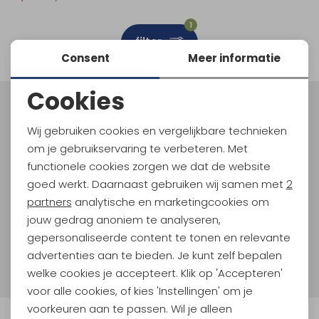
Schoenonderhoud
Bagagezakken en Tonnen
Wandelstokken en Gamaschen
Kampeermeubels
Pof, Pofzakken en Training
Wandelschoenen Heren
Skibroeken
Expeditie accessoires
Expeditie jassen
Fietsbroeken
Expeditie accessoires
1
filter
Rugzak accessoires
Cadeaus en Diensten
Wassen
Klimtouw en Bandsling
Sokken
Fietsbroeken
Expeditie broeken
Consent
Meer informatie
Ijsklimmen en Stijgijzers
Drinksysteem
Expeditie broeken
Cookies
Noodzakelijke cookies
Sneeuwwandelen
Wandelstokken en Gamaschen
Meld je aan voor Kathmandu
Hoogtepunten
Wij gebruiken cookies en vergelijkbare technieken
Personalisatie cookies
Zonnebrillen
om je gebruikservaring te verbeteren. Met
En spaar voor 5% korting op je nieuwe outdoorgear!
Als bonus ontvang je e-mails met leuke acties, events
functionele cookies zorgen we dat de website
Analytische cookies
en nieuwe collecties!
goed werkt. Daarnaast gebruiken wij samen met
2
Marketing cookies
partners
analytische en marketingcookies om
Aanmelden
jouw gedrag anoniem te analyseren,
gepersonaliseerde content te tonen en relevante
Hoe we met je data omgaan? Bekijk dit in onze
advertenties aan te bieden. Je kunt zelf bepalen
privacyverklaring.
welke cookies je accepteert. Klik op 'Accepteren'
voor alle cookies, of kies 'Instellingen' om je
voorkeuren aan te passen. Wil je alleen