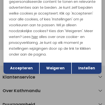
En spaar voor 5% korting op je nieuwe outdoorgear!
gepersonaliseerde content te tonen en relevante
Als bonus ontvang je e-mails met leuke acties, events
advertenties aan te bieden. Je kunt zelf bepalen
en nieuwe collecties!
welke cookies je accepteert. Klik op 'Accepteren'
voor alle cookies, of kies 'Instellingen' om je
Aanmelden
voorkeuren aan te passen. Wil je alleen
noodzakelijke cookies? Kies dan 'Weigeren'. Meer
Hoe we met je data omgaan? Bekijk dit in onze
weten? Lees
hier
alles over onze cookie- en
privacyverklaring.
privacyverklaring. Je kunt op elk moment je
instellingen wijzigingen door op de link te klikken
onder aan de pagina.
Automatisch sparen voor korting
Terug
Opslaan
Accepteren
Weigeren
Instellen
Klantenservice
Over Kathmandu
Duurzaamheid