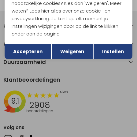
Automatisch sparen voor korting
noodzakelijke cookies? Kies dan 'Weigeren'. Meer
weten? Lees
hier
alles over onze cookie- en
privacyverklaring. Je kunt op elk moment je
Klantenservice
instellingen wijzigingen door op de link te klikken
onder aan de pagina.
Terug
Over Kathmandu
Opslaan
Accepteren
Weigeren
Instellen
Duurzaamheid
Klantbeoordelingen
9.1
2908
beoordelingen
Volg ons