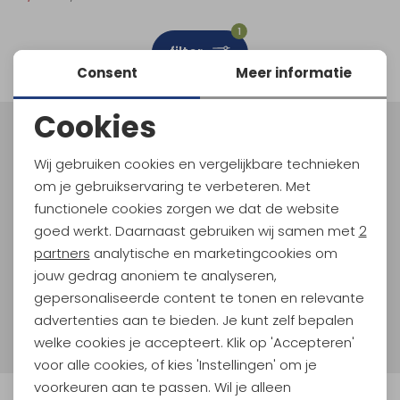
Schoenonderhoud
Bagagezakken en Tonnen
Wandelstokken en Gamaschen
Kampeermeubels
Pof, Pofzakken en Training
Wandelschoenen Heren
Skibroeken
Expeditie accessoires
Expeditie jassen
Fietsbroeken
Expeditie accessoires
1
filter
Rugzak accessoires
Cadeaus en Diensten
Wassen
Klimtouw en Bandsling
Sokken
Fietsbroeken
Expeditie broeken
Consent
Meer informatie
Ijsklimmen en Stijgijzers
Drinksysteem
Expeditie broeken
Cookies
Noodzakelijke cookies
Sneeuwwandelen
Wandelstokken en Gamaschen
Meld je aan voor Kathmandu
Hoogtepunten
Wij gebruiken cookies en vergelijkbare technieken
Personalisatie cookies
Zonnebrillen
om je gebruikservaring te verbeteren. Met
En spaar voor 5% korting op je nieuwe outdoorgear!
Als bonus ontvang je e-mails met leuke acties, events
functionele cookies zorgen we dat de website
Analytische cookies
en nieuwe collecties!
goed werkt. Daarnaast gebruiken wij samen met
2
Marketing cookies
partners
analytische en marketingcookies om
Aanmelden
jouw gedrag anoniem te analyseren,
gepersonaliseerde content te tonen en relevante
Hoe we met je data omgaan? Bekijk dit in onze
advertenties aan te bieden. Je kunt zelf bepalen
privacyverklaring.
welke cookies je accepteert. Klik op 'Accepteren'
voor alle cookies, of kies 'Instellingen' om je
voorkeuren aan te passen. Wil je alleen