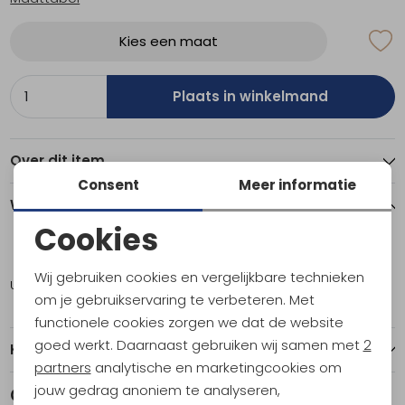
Kies een maat
Plaats in winkelmand
Over dit item
Consent
Meer informatie
Winkelvoorraad
Cookies
Noodzakelijke cookies
L
XL
Wij gebruiken cookies en vergelijkbare technieken
Utrecht
1
1
Personalisatie cookies
om je gebruikservaring te verbeteren. Met
functionele cookies zorgen we dat de website
Analytische cookies
goed werkt. Daarnaast gebruiken wij samen met
2
Kenmerken
Marketing cookies
partners
analytische en marketingcookies om
jouw gedrag anoniem te analyseren,
Gerelateerde producten