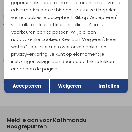
gepersonaliseerde content te tonen en relevante
RAB
RAB
advertenties aan te bieden. Je kunt zelf bepalen
Phantom Jacket Light Zinc
Cirrus Flex Hoody Oak
welke cookies je accepteert. Klik op 'Accepteren'
voor alle cookies, of kies 'Instellingen' om je
199,95
179,95
voorkeuren aan te passen. Wil je alleen
noodzakelijke cookies? Kies dan 'Weigeren'. Meer
weten? Lees
hier
alles over onze cookie- en
RAB
RAB
privacyverklaring. Je kunt op elk moment je
Kinetic 2.0 Jacket Tuscan Red
Borealis Hoody Oak
instellingen wijzigingen door op de link te klikken
onder aan de pagina.
249,95
119,95
Terug
Opslaan
Accepteren
Weigeren
Instellen
Meld je aan voor Kathmandu
Hoogtepunten