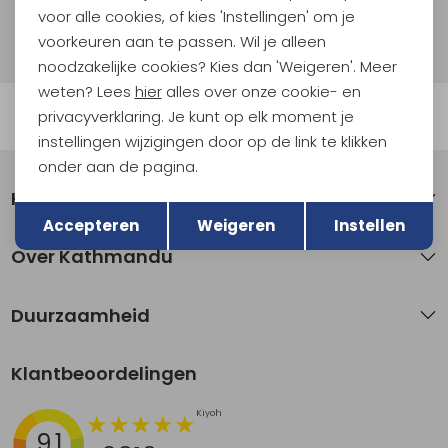
voor alle cookies, of kies 'Instellingen' om je
Hoe we met je data omgaan? Bekijk dit in onze
privacyverklaring.
voorkeuren aan te passen. Wil je alleen
noodzakelijke cookies? Kies dan 'Weigeren'. Meer
weten? Lees
hier
alles over onze cookie- en
Automatisch sparen voor korting
privacyverklaring. Je kunt op elk moment je
instellingen wijzigingen door op de link te klikken
onder aan de pagina.
Klantenservice
Terug
Opslaan
Accepteren
Weigeren
Instellen
Over Kathmandu
Duurzaamheid
Klantbeoordelingen
9.1