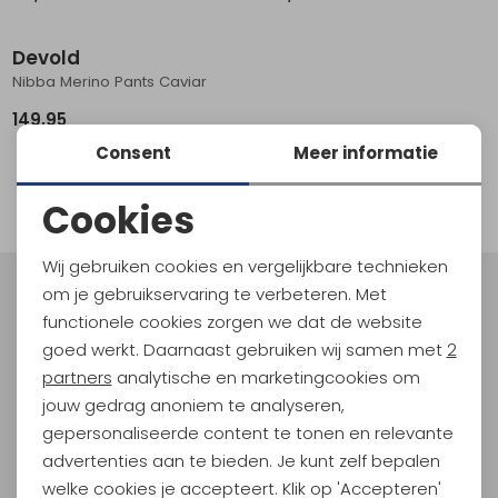
Schoenonderhoud
Bagagezakken en Tonnen
Wandelstokken en Gamaschen
Kampeermeubels
Pof, Pofzakken en Training
Wandelschoenen Heren
Skibroeken
Expeditie accessoires
Expeditie jassen
Fietsbroeken
Expeditie accessoires
Devold
Rugzak accessoires
Cadeaus en Diensten
Wassen
Klimtouw en Bandsling
Sokken
Fietsbroeken
Expeditie broeken
Nibba Merino Pants Caviar
149,95
Ijsklimmen en Stijgijzers
Drinksysteem
Expeditie broeken
Consent
Meer informatie
1
Sneeuwwandelen
Wandelstokken en Gamaschen
filter
Cookies
Zonnebrillen
Noodzakelijke cookies
Wij gebruiken cookies en vergelijkbare technieken
Personalisatie cookies
om je gebruikservaring te verbeteren. Met
Meld je aan voor Kathmandu
functionele cookies zorgen we dat de website
Hoogtepunten
Analytische cookies
goed werkt. Daarnaast gebruiken wij samen met
2
En spaar voor 5% korting op je nieuwe outdoorgear!
Marketing cookies
partners
analytische en marketingcookies om
Als bonus ontvang je e-mails met leuke acties, events
jouw gedrag anoniem te analyseren,
en nieuwe collecties!
gepersonaliseerde content te tonen en relevante
advertenties aan te bieden. Je kunt zelf bepalen
Aanmelden
welke cookies je accepteert. Klik op 'Accepteren'