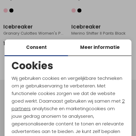
Schoenonderhoud
Bagagezakken en Tonnen
Wandelstokken en Gamaschen
Kampeermeubels
Pof, Pofzakken en Training
Wandelschoenen Heren
Skibroeken
Expeditie accessoires
Expeditie jassen
Fietsbroeken
Expeditie accessoires
Rugzak accessoires
Cadeaus en Diensten
Wassen
Klimtouw en Bandsling
Sokken
Fietsbroeken
Expeditie broeken
Icebreaker
Icebreaker
Granary Culottes Women's Porcini
Merino Shifter II Pants Black
Ijsklimmen en Stijgijzers
Drinksysteem
Expeditie broeken
159,95
149,95
Consent
Meer informatie
Sneeuwwandelen
Wandelstokken en Gamaschen
1
Zonnebrillen
Cookies
filter
Noodzakelijke cookies
Wij gebruiken cookies en vergelijkbare technieken
Personalisatie cookies
om je gebruikservaring te verbeteren. Met
functionele cookies zorgen we dat de website
Meld je aan voor Kathmandu
Analytische cookies
Hoogtepunten
goed werkt. Daarnaast gebruiken wij samen met
2
Marketing cookies
partners
analytische en marketingcookies om
En spaar voor 5% korting op je nieuwe outdoorgear!
Als bonus ontvang je e-mails met leuke acties, events
jouw gedrag anoniem te analyseren,
en nieuwe collecties!
gepersonaliseerde content te tonen en relevante
advertenties aan te bieden. Je kunt zelf bepalen