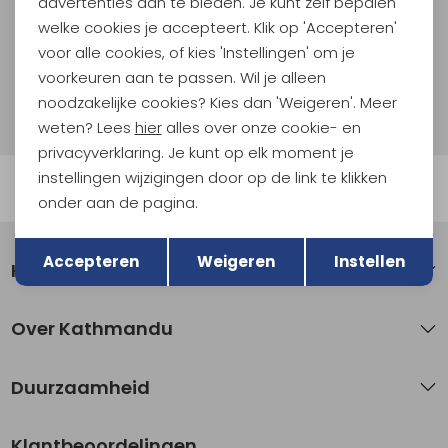
advertenties aan te bieden. Je kunt zelf bepalen
welke cookies je accepteert. Klik op 'Accepteren'
Aanmelden
voor alle cookies, of kies 'Instellingen' om je
voorkeuren aan te passen. Wil je alleen
Hoe we met je data omgaan? Bekijk dit in onze
noodzakelijke cookies? Kies dan 'Weigeren'. Meer
privacyverklaring.
weten? Lees
hier
alles over onze cookie- en
privacyverklaring. Je kunt op elk moment je
instellingen wijzigingen door op de link te klikken
Automatisch sparen voor korting
onder aan de pagina.
Terug
Opslaan
Accepteren
Weigeren
Instellen
Klantenservice
Over Kathmandu
Duurzaamheid
Klantbeoordelingen