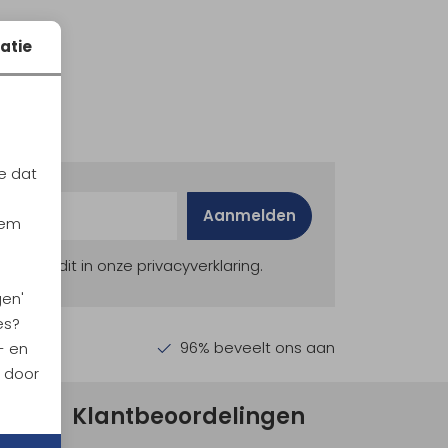
atie
e dat
Aanmelden
iem
ekijk dit in onze privacyverklaring.
gen'
es?
en €30,-
96% beveelt ons aan
- en
n door
Klantbeoordelingen