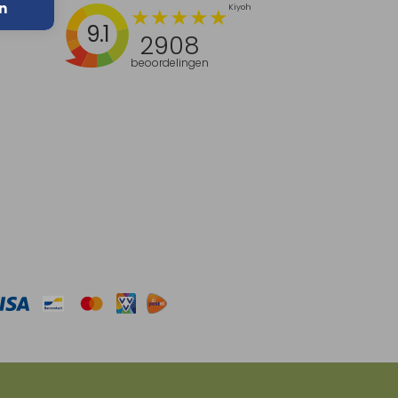
n
9.1
2908
beoordelingen