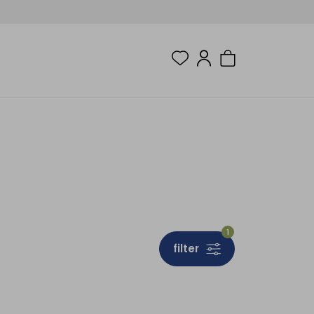
s
1
filter