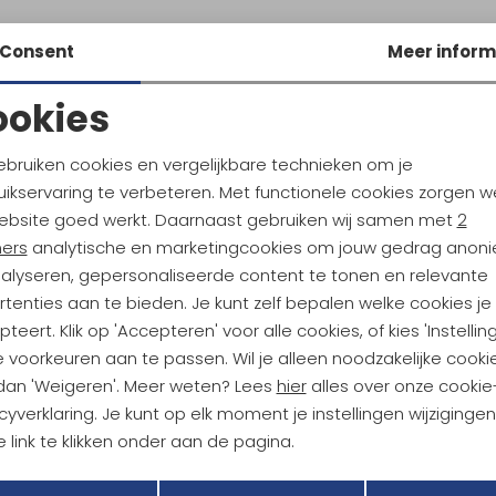
Consent
Meer inform
ookies
Noodzakelijke cookies
Personalisatie cookies
ebruiken cookies en vergelijkbare technieken om je
ikservaring te verbeteren. Met functionele cookies zorgen w
Analytische cookies
Marketing cookies
ebsite goed werkt. Daarnaast gebruiken wij samen met
2
ndu Hoogtepunten
ners
analytische en marketingcookies om jouw gedrag anon
tdoorgear! Als bonus ontvang
nalyseren, gepersonaliseerde content te tonen en relevante
uwe collecties!
Hoe we met je data omgaan? B
tenties aan te bieden. Je kunt zelf bepalen welke cookies je
teert. Klik op 'Accepteren' voor alle cookies, of kies 'Instellin
 voorkeuren aan te passen. Wil je alleen noodzakelijke cooki
h sparen voor korting
Gratis verzending bov
 dan 'Weigeren'. Meer weten? Lees
hier
alles over onze cookie
cyverklaring. Je kunt op elk moment je instellingen wijziginge
 link te klikken onder aan de pagina.
r Kathmandu
Duurzaamheid
Terug
Opslaan