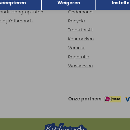
Accepteren
Weigeren
Instelle
ns
Nieuws
andu Hoogtepunten
Onderhoud
 bij Kathmandu
Recycle
Trees for All
Keurmerken
Verhuur
Reparatie
Wasservice
Onze partners