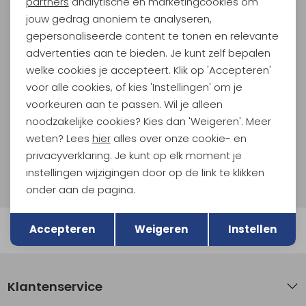
partners
analytische en marketingcookies om
jouw gedrag anoniem te analyseren,
Meld je aan voor Kathmandu
gepersonaliseerde content te tonen en relevante
Hoogtepunten
advertenties aan te bieden. Je kunt zelf bepalen
En spaar voor 5% korting op je nieuwe outdoorgear!
welke cookies je accepteert. Klik op 'Accepteren'
Als bonus ontvang je e-mails met leuke acties, events
voor alle cookies, of kies 'Instellingen' om je
en nieuwe collecties!
voorkeuren aan te passen. Wil je alleen
noodzakelijke cookies? Kies dan 'Weigeren'. Meer
Aanmelden
weten? Lees
hier
alles over onze cookie- en
privacyverklaring. Je kunt op elk moment je
Hoe we met je data omgaan? Bekijk dit in onze
instellingen wijzigingen door op de link te klikken
privacyverklaring.
onder aan de pagina.
Terug
Opslaan
Accepteren
Weigeren
Instellen
Automatisch sparen voor korting
Klantenservice