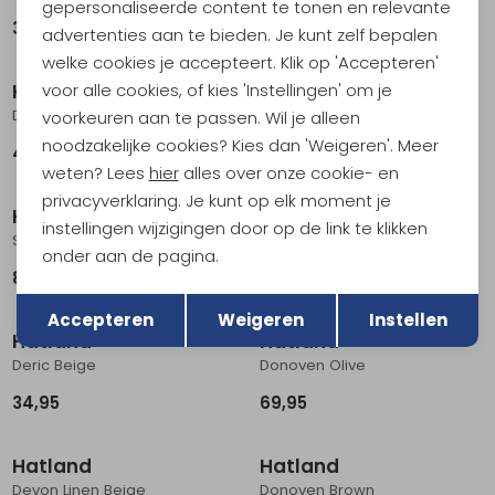
gepersonaliseerde content te tonen en relevante
39,99
39,99
advertenties aan te bieden. Je kunt zelf bepalen
welke cookies je accepteert. Klik op 'Accepteren'
voor alle cookies, of kies 'Instellingen' om je
Hatland
Hatland
Delon Grey
Darik RWS Merino Wool Black
voorkeuren aan te passen. Wil je alleen
noodzakelijke cookies? Kies dan 'Weigeren'. Meer
49,99
39,99
weten? Lees
hier
alles over onze cookie- en
privacyverklaring. Je kunt op elk moment je
Hatland
Hatland
instellingen wijzigingen door op de link te klikken
Stanfield Crushable Antracite
Doris Women's Naturel
onder aan de pagina.
89,95
54,95
Terug
Opslaan
Accepteren
Weigeren
Instellen
Hatland
Hatland
Deric Beige
Donoven Olive
34,95
69,95
Hatland
Hatland
Devon Linen Beige
Donoven Brown