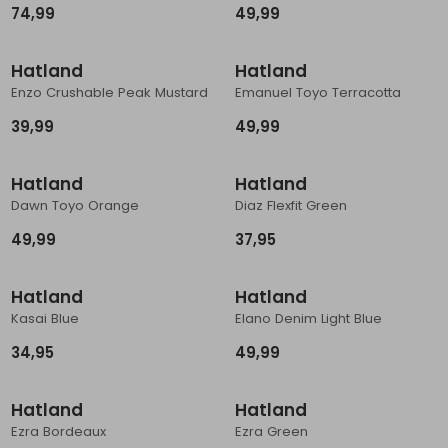
74,99
49,99
Schoenonderhoud
Bagagezakken en Tonnen
Wandelstokken en Gamaschen
Kampeermeubels
Pof, Pofzakken en Training
Wandelschoenen Heren
Skibroeken
Expeditie accessoires
Expeditie jassen
Fietsbroeken
Expeditie accessoires
Hatland
Hatland
Rugzak accessoires
Cadeaus en Diensten
Wassen
Klimtouw en Bandsling
Sokken
Fietsbroeken
Expeditie broeken
Enzo Crushable Peak Mustard
Emanuel Toyo Terracotta
Ijsklimmen en Stijgijzers
Drinksysteem
Expeditie broeken
39,99
49,99
Sneeuwwandelen
Wandelstokken en Gamaschen
Hatland
Hatland
Zonnebrillen
Dawn Toyo Orange
Diaz Flexfit Green
49,99
37,95
Hatland
Hatland
Kasai Blue
Elano Denim Light Blue
34,95
49,99
Hatland
Hatland
Ezra Bordeaux
Ezra Green