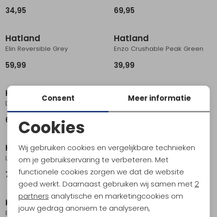
34,95
69,95
Hatland
Hatland
Elin Reversible Grey
Enzo Crushable Peak Green
59,99
39,99
Hatland
Hatland
Consent
Meer informatie
Donaldsen Seagrass Natural
Nadal Putty
64,99
34,95
Cookies
Noodzakelijke cookies
Hatland
Hatland
Wij gebruiken cookies en vergelijkbare technieken
Personalisatie cookies
Ledger sympatex Olive
Reeds Anthracite
om je gebruikservaring te verbeteren. Met
functionele cookies zorgen we dat de website
74,95
64,99
Analytische cookies
goed werkt. Daarnaast gebruiken wij samen met
2
Marketing cookies
partners
analytische en marketingcookies om
Hatland
Hatland
jouw gedrag anoniem te analyseren,
Badoe No Wind Natural
Darik RWS Merino Wool Grey