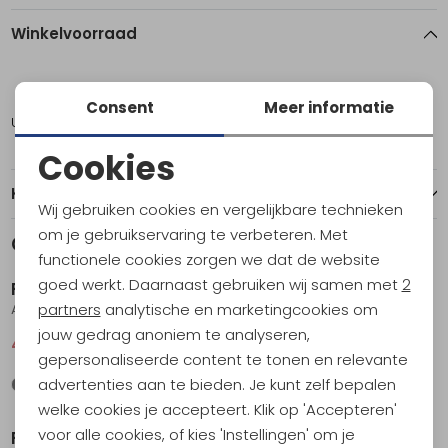
Winkelvoorraad
M
Consent
Meer informatie
Utrecht
1
Cookies
Noodzakelijke cookies
Kenmerken
Wij gebruiken cookies en vergelijkbare technieken
Personalisatie cookies
om je gebruikservaring te verbeteren. Met
Gerelateerde producten
Sale
Sale
functionele cookies zorgen we dat de website
Analytische cookies
goed werkt. Daarnaast gebruiken wij samen met
2
Fjällräven
Fjällräven
Marketing cookies
partners
analytische en marketingcookies om
Abisko Day Hike SS Indigo Blue
Övik Lite Shirt SS Chalk White-Dark Navy
jouw gedrag anoniem te analyseren,
44,95
59,95
66,95
89,95
gepersonaliseerde content te tonen en relevante
advertenties aan te bieden. Je kunt zelf bepalen
Sale
Sale
welke cookies je accepteert. Klik op 'Accepteren'
voor alle cookies, of kies 'Instellingen' om je
Fjällräven
Fjällräven