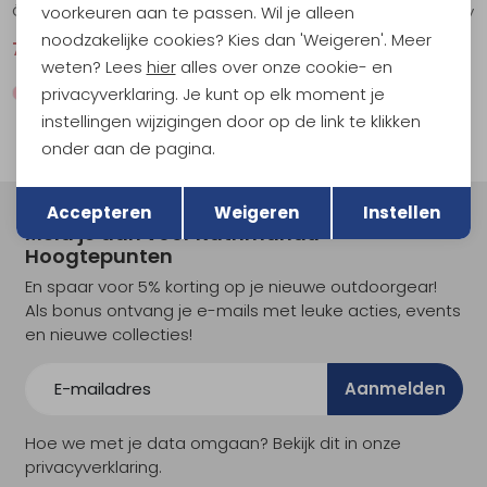
voorkeuren aan te passen. Wil je alleen
Övik Travel Shirt SS Chalk White
Abisko Day Hike SS Shark Grey
noodzakelijke cookies? Kies dan 'Weigeren'. Meer
70,95
94,95
44,95
59,95
weten? Lees
hier
alles over onze cookie- en
privacyverklaring. Je kunt op elk moment je
instellingen wijzigingen door op de link te klikken
onder aan de pagina.
Terug
Opslaan
Accepteren
Weigeren
Instellen
Meld je aan voor Kathmandu
Hoogtepunten
En spaar voor 5% korting op je nieuwe outdoorgear!
Als bonus ontvang je e-mails met leuke acties, events
en nieuwe collecties!
Aanmelden
Hoe we met je data omgaan? Bekijk dit in onze
privacyverklaring.