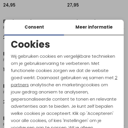
24,95
27,95
Eagle Creek
Eagle Creek
Consent
Meer informatie
Pack-It Reveal Cube M Blue Dawn
Pack-It Reveal Cube L Storm Grey
22,95
24,95
Cookies
Noodzakelijke cookies
Eagle Creek
Eagle Creek
Wij gebruiken cookies en vergelijkbare technieken
Pack-It Reveal Cube XS Black
Pack-It Compression Sac Set M/L No Color
Personalisatie cookies
om je gebruikservaring te verbeteren. Met
15,95
37,95
functionele cookies zorgen we dat de website
Analytische cookies
goed werkt. Daarnaast gebruiken wij samen met
2
Marketing cookies
partners
analytische en marketingcookies om
Eagle Creek
Eagle Creek
jouw gedrag anoniem te analyseren,
Pack-It Reveal Cube M Black
Pack-It Reveal Cube M Storm Grey
gepersonaliseerde content te tonen en relevante
22,95
22,95
advertenties aan te bieden. Je kunt zelf bepalen
welke cookies je accepteert. Klik op 'Accepteren'
Eagle Creek
Eagle Creek
voor alle cookies, of kies 'Instellingen' om je
Pack-It Reveal Clean/Dirty Cube M Black
Pack-It Reveal Compression Cube Set S/M Black
voorkeuren aan te passen. Wil je alleen