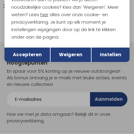
34,95
51,95
noodzakelijke cookies? Kies dan 'Weigeren'. Meer
weten? Lees
hier
alles over onze cookie- en
1
privacyverklaring. Je kunt op elk moment je
filter
instellingen wijzigingen door op de link te klikken
onder aan de pagina.
Terug
Opslaan
Accepteren
Weigeren
Instellen
Meld je aan voor Kathmandu
Hoogtepunten
En spaar voor 5% korting op je nieuwe outdoorgear!
Als bonus ontvang je e-mails met leuke acties, events
en nieuwe collecties!
Aanmelden
Hoe we met je data omgaan? Bekijk dit in onze
privacyverklaring.