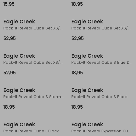
15,95
18,95
Schoenonderhoud
Bagagezakken en Tonnen
Wandelstokken en Gamaschen
Kampeermeubels
Pof, Pofzakken en Training
Wandelschoenen Heren
Skibroeken
Expeditie accessoires
Expeditie jassen
Fietsbroeken
Expeditie accessoires
Eagle Creek
Eagle Creek
Rugzak accessoires
Cadeaus en Diensten
Wassen
Klimtouw en Bandsling
Sokken
Fietsbroeken
Expeditie broeken
Pack-It Reveal Cube Set XS/S/M Black
Pack-It Reveal Cube Set XS/S/M Blue Dawn
Ijsklimmen en Stijgijzers
Drinksysteem
Expeditie broeken
52,95
52,95
Sneeuwwandelen
Wandelstokken en Gamaschen
Eagle Creek
Eagle Creek
Zonnebrillen
Pack-It Reveal Cube Set XS/S/M Storm Grey
Pack-It Reveal Cube S Blue Dawn
52,95
18,95
Eagle Creek
Eagle Creek
Pack-It Reveal Cube S Storm Grey
Pack-It Reveal Cube S Black
18,95
18,95
Eagle Creek
Eagle Creek
Pack-It Reveal Cube L Black
Pack-It Reveal Expansion Cube M Black