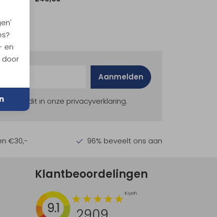
gen'
es?
- en
n door
Aanmelden
n
ekijk dit in onze privacyverklaring.
en €30,-
96% beveelt ons aan
Klantbeoordelingen
9.1
2909