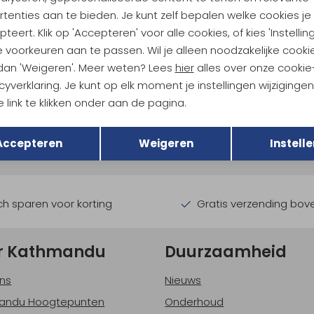
tenties aan te bieden. Je kunt zelf bepalen welke cookies je
teert. Klik op 'Accepteren' voor alle cookies, of kies 'Instellin
 voorkeuren aan te passen. Wil je alleen noodzakelijke cooki
 dan 'Weigeren'. Meer weten? Lees
hier
alles over onze cookie
cyverklaring. Je kunt op elk moment je instellingen wijziginge
ndu Hoogtepunten
 link te klikken onder aan de pagina.
Terug
Opslaan
tdoorgear! Als bonus ontvang
Accepteren
Weigeren
Instelle
uwe collecties!
Hoe we met je data omgaan? B
h sparen voor korting
Gratis verzending bov
r Kathmandu
Duurzaamheid
ns
Nieuws
andu Hoogtepunten
Onderhoud