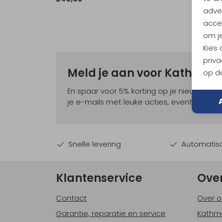
adver
accep
om je
Kies
priva
Meld je aan voor Kathma
op de
En spaar voor 5% korting op je nieuwe ou
je e-mails met leuke acties, events en nie
Snelle levering
Automatisc
Klantenservice
Ove
Contact
Over o
Garantie, reparatie en service
Kathm