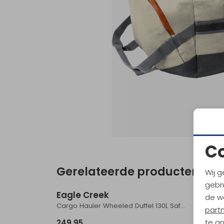
C
Gerelateerde producten
Wij g
gebru
Eagle Creek
Eagle
de w
Cargo Hauler Wheeled Duffel 130L Safari / Willow
part
te a
249,95
269,9