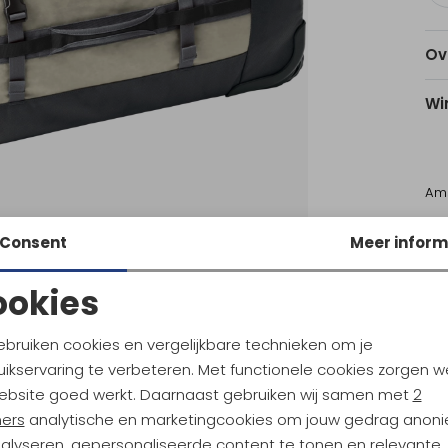
Ov
Wi
Am
Consent
Meer inform
Ke
ookies
Noodzakelijke cookies
Personalisatie cookies
ebruiken cookies en vergelijkbare technieken om je
ikservaring te verbeteren. Met functionele cookies zorgen w
Analytische cookies
Marketing cookies
 Creek
Eagle Creek
ebsite goed werkt. Daarnaast gebruiken wij samen met
2
Cargo Hauler XT Wheeled Duffel Intl. Carry-on Glacier Blue
ners
analytische en marketingcookies om jouw gedrag anon
nalyseren, gepersonaliseerde content te tonen en relevante
5
229,95