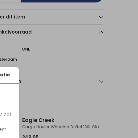
er dit item
nkelvoorraad
ONE
sterdam
1
atie
nmerken
e dat
Eagle Creek
Cargo Hauler Wheeled Duffel 110L Glacier Blue
Cargo Hauler Wheeled Duffel 130L Glacier Blue
iem
249,95