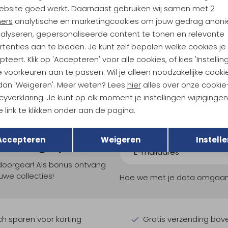
Sale
ebsite goed werkt. Daarnaast gebruiken wij samen met
2
ners
analytische en marketingcookies om jouw gedrag anon
ld
Devold
nalyseren, gepersonaliseerde content te tonen en relevante
Endurance Merino 130 Singlet Women's Sunrise
Classic "Flowers" Tee Women's 
tenties aan te bieden. Je kunt zelf bepalen welke cookies je
59,95
62,95
84,95
teert. Klik op 'Accepteren' voor alle cookies, of kies 'Instellin
 voorkeuren aan te passen. Wil je alleen noodzakelijke cooki
 dan 'Weigeren'. Meer weten? Lees
hier
alles over onze cookie
cyverklaring. Je kunt op elk moment je instellingen wijziginge
 link te klikken onder aan de pagina.
Terug
Opslaan
Accepteren
Weigeren
Instelle
ndu Hoogtepunten
tdoorgear! Als bonus ontvang
uwe collecties!
Hoe we met je data omgaan? B
h sparen voor korting
Gratis verzending bov