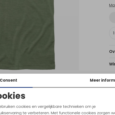
Ma
Ov
Wi
Consent
Meer inform
Utr
ookies
Noodzakelijke cookies
Personalisatie cookies
Ke
ebruiken cookies en vergelijkbare technieken om je
ikservaring te verbeteren. Met functionele cookies zorgen w
Analytische cookies
Marketing cookies