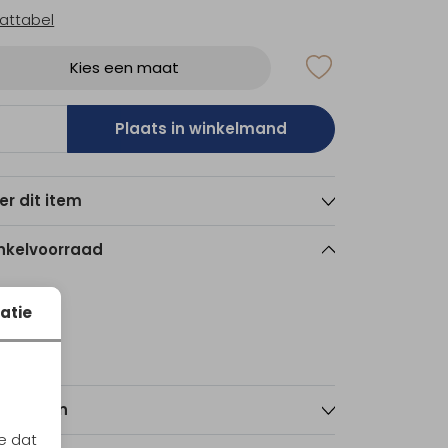
attabel
Kies een maat
Plaats in winkelmand
er dit item
nkelvoorraad
XL
atie
echt
1
nmerken
e dat