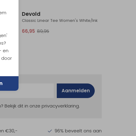
Sale
Sale
iem
Devold
White
Classic Linear Tee Women's White/Ink
66,95
89,95
gen'
es?
- en
n door
n
Aanmelden
ekijk dit in onze privacyverklaring.
en €30,-
96% beveelt ons aan