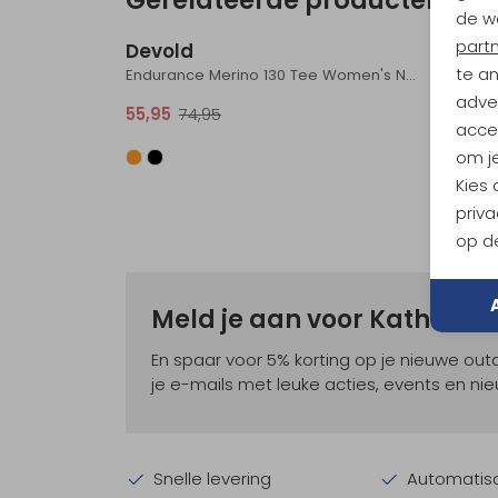
Sale
de w
part
Devold
Devo
te a
Endurance Merino 130 Tee Women's Night
adver
55,95
74,95
44,95
accep
om je
Kies
priva
op de
Meld je aan voor Kathma
En spaar voor 5% korting op je nieuwe ou
je e-mails met leuke acties, events en nie
Snelle levering
Automatisc