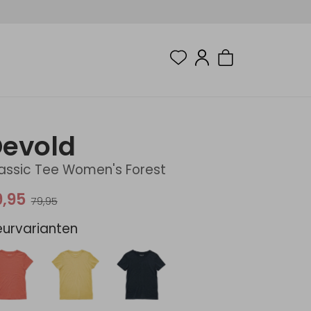
evold
assic Tee Women's Forest
9,95
79,95
eurvarianten