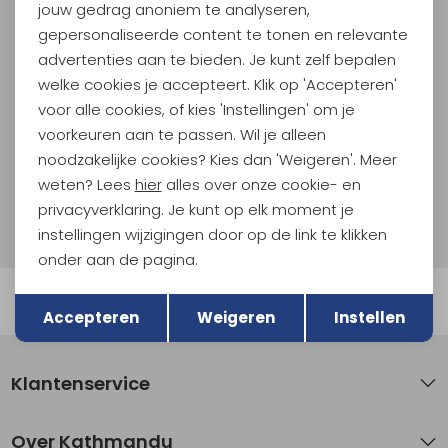
jouw gedrag anoniem te analyseren,
Meld je aan voor Kathmandu
Hoogtepunten
gepersonaliseerde content te tonen en relevante
advertenties aan te bieden. Je kunt zelf bepalen
En spaar voor 5% korting op je nieuwe outdoorgear!
Als bonus ontvang je e-mails met leuke acties, events
welke cookies je accepteert. Klik op 'Accepteren'
en nieuwe collecties!
voor alle cookies, of kies 'Instellingen' om je
voorkeuren aan te passen. Wil je alleen
Aanmelden
noodzakelijke cookies? Kies dan 'Weigeren'. Meer
weten? Lees
hier
alles over onze cookie- en
Hoe we met je data omgaan? Bekijk dit in onze
privacyverklaring. Je kunt op elk moment je
privacyverklaring.
instellingen wijzigingen door op de link te klikken
onder aan de pagina.
Terug
Opslaan
Automatisch sparen voor korting
Accepteren
Weigeren
Instellen
Klantenservice
Over Kathmandu