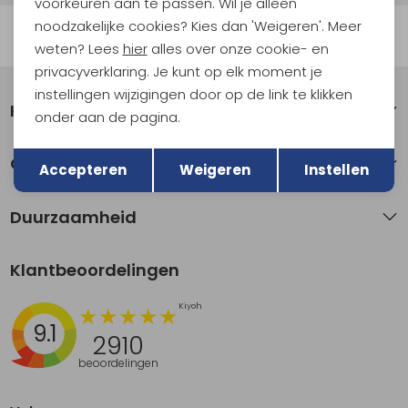
voorkeuren aan te passen. Wil je alleen
noodzakelijke cookies? Kies dan 'Weigeren'. Meer
Automatisch sparen voor korting
weten? Lees
hier
alles over onze cookie- en
privacyverklaring. Je kunt op elk moment je
instellingen wijzigingen door op de link te klikken
Klantenservice
onder aan de pagina.
Terug
Opslaan
Over Kathmandu
Accepteren
Weigeren
Instellen
Duurzaamheid
Klantbeoordelingen
9.1
2910
beoordelingen