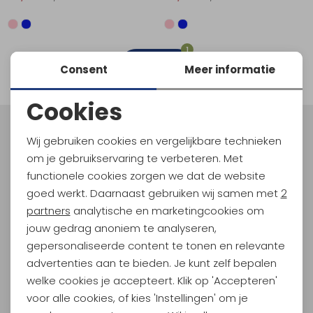
Schoenonderhoud
Bagagezakken en Tonnen
Wandelstokken en Gamaschen
Kampeermeubels
Pof, Pofzakken en Training
Wandelschoenen Heren
Skibroeken
Expeditie accessoires
Expeditie jassen
Fietsbroeken
Expeditie accessoires
Rugzak accessoires
Cadeaus en Diensten
Wassen
Klimtouw en Bandsling
Sokken
Fietsbroeken
Expeditie broeken
1
filter
Consent
Meer informatie
Ijsklimmen en Stijgijzers
Drinksysteem
Expeditie broeken
Cookies
Sneeuwwandelen
Wandelstokken en Gamaschen
Noodzakelijke cookies
Meld je aan voor Kathmandu
Wij gebruiken cookies en vergelijkbare technieken
Zonnebrillen
Hoogtepunten
Personalisatie cookies
om je gebruikservaring te verbeteren. Met
En spaar voor 5% korting op je nieuwe outdoorgear!
functionele cookies zorgen we dat de website
Analytische cookies
Als bonus ontvang je e-mails met leuke acties, events
goed werkt. Daarnaast gebruiken wij samen met
2
en nieuwe collecties!
Marketing cookies
partners
analytische en marketingcookies om
jouw gedrag anoniem te analyseren,
Aanmelden
gepersonaliseerde content te tonen en relevante
advertenties aan te bieden. Je kunt zelf bepalen
Hoe we met je data omgaan? Bekijk dit in onze
welke cookies je accepteert. Klik op 'Accepteren'
privacyverklaring.
voor alle cookies, of kies 'Instellingen' om je