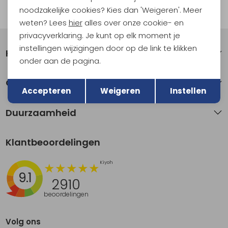
noodzakelijke cookies? Kies dan 'Weigeren'. Meer
Automatisch sparen voor korting
weten? Lees
hier
alles over onze cookie- en
privacyverklaring. Je kunt op elk moment je
instellingen wijzigingen door op de link te klikken
Klantenservice
onder aan de pagina.
Terug
Opslaan
Over Kathmandu
Accepteren
Weigeren
Instellen
Duurzaamheid
Klantbeoordelingen
9.1
2910
beoordelingen
Volg ons