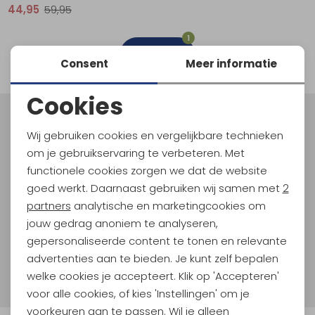
44,95
59,95
Schoenonderhoud
Bagagezakken en Tonnen
Wandelstokken en Gamaschen
Kampeermeubels
Pof, Pofzakken en Training
Wandelschoenen Heren
Skibroeken
Expeditie accessoires
Expeditie jassen
Fietsbroeken
Expeditie accessoires
1
Rugzak accessoires
Cadeaus en Diensten
Wassen
Klimtouw en Bandsling
Sokken
Fietsbroeken
Expeditie broeken
filter
Consent
Meer informatie
Ijsklimmen en Stijgijzers
Drinksysteem
Expeditie broeken
Cookies
Sneeuwwandelen
Wandelstokken en Gamaschen
Noodzakelijke cookies
Meld je aan voor Kathmandu
Wij gebruiken cookies en vergelijkbare technieken
Hoogtepunten
Zonnebrillen
Personalisatie cookies
om je gebruikservaring te verbeteren. Met
En spaar voor 5% korting op je nieuwe outdoorgear!
functionele cookies zorgen we dat de website
Analytische cookies
Als bonus ontvang je e-mails met leuke acties, events
goed werkt. Daarnaast gebruiken wij samen met
2
en nieuwe collecties!
Marketing cookies
partners
analytische en marketingcookies om
jouw gedrag anoniem te analyseren,
Aanmelden
gepersonaliseerde content te tonen en relevante
advertenties aan te bieden. Je kunt zelf bepalen
Hoe we met je data omgaan? Bekijk dit in onze
welke cookies je accepteert. Klik op 'Accepteren'
privacyverklaring.
voor alle cookies, of kies 'Instellingen' om je
voorkeuren aan te passen. Wil je alleen