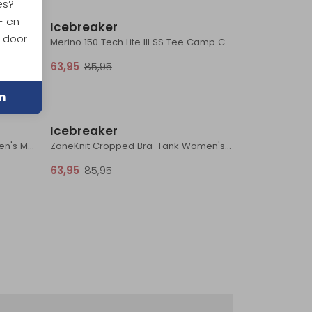
es?
- en
Icebreaker
n door
Mer 150 Tech Lite III SS Tee Women's Gritstone Heather
Merino 150 Tech Lite III SS Tee Camp Circ Women's Lichen
63,95
85,95
n
Sale
Sale
Icebreaker
Mer 150 Tech Lite III SS Tee Women's Magic
ZoneKnit Cropped Bra-Tank Women's Black
63,95
85,95