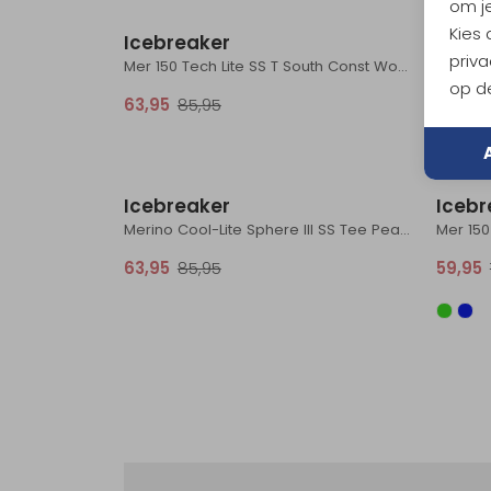
om je
Kies
Icebreaker
Icebr
priva
Mer 150 Tech Lite SS T South Const Women's Deco
Siren 
op de
63,95
85,95
44,95
Sale
Icebreaker
Icebr
Merino Cool-Lite Sphere III SS Tee Peak Women's Graphite
63,95
85,95
59,95