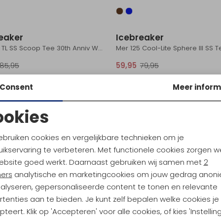
Sale
eaker
Icebreaker
Mer 150 TL SS Scoop Tee 30th Anniv Women's Black
85,95
59,95
79,95
Consent
Meer inform
Sale
eaker
Icebreaker
ookies
Mer 125 Cool-Lite Sphere III Tank Women's Black
Noodzakelijke cookies
Personalisatie cookies
ebruiken cookies en vergelijkbare technieken om je
69,95
63,95
85,95
ikservaring te verbeteren. Met functionele cookies zorgen w
Analytische cookies
Marketing cookies
ebsite goed werkt. Daarnaast gebruiken wij samen met
2
Sale
ners
analytische en marketingcookies om jouw gedrag anon
eaker
Icebreaker
nalyseren, gepersonaliseerde content te tonen en relevante
Mer 150 Tech Lite III SS Tee Women's Pop
tenties aan te bieden. Je kunt zelf bepalen welke cookies je
teert. Klik op 'Accepteren' voor alle cookies, of kies 'Instellin
79,95
48,95
65,95
Sale