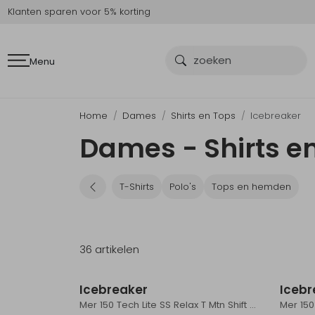
Klanten sparen voor 5% korting
Menu
Home
Dames
Shirts en Tops
Icebreaker
Dames - Shirts en
T-Shirts
Polo's
Tops en hemden
36 artikelen
Sale
Icebreaker
Icebr
Mer 150 Tech Lite SS Relax T Mtn Shift Women's Pink Quartz