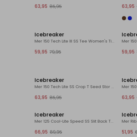
63,95
85,95
63,95
Sale
Icebreaker
Icebr
Mer 150 Tech Lite III SS Tee Women's Tidal
59,95
79,95
59,95
Sale
Icebreaker
Icebr
Mer 150 Tech Lite SS Crop T Seed Stor Women's Lichen
63,95
85,95
63,95
Sale
Icebreaker
Icebr
Mer 125 Cool-Lite Speed SS Slit Back Tee Women's Pink Quartz
Mer Rib
66,95
89,95
51,95