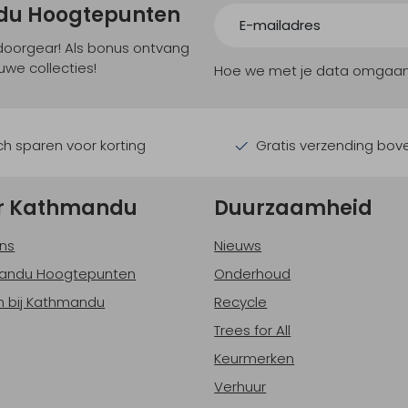
ndu Hoogtepunten
tdoorgear! Als bonus ontvang
uwe collecties!
Hoe we met je data omgaan? B
h sparen voor korting
Gratis verzending bov
r Kathmandu
Duurzaamheid
ns
Nieuws
andu Hoogtepunten
Onderhoud
 bij Kathmandu
Recycle
Trees for All
Keurmerken
Verhuur