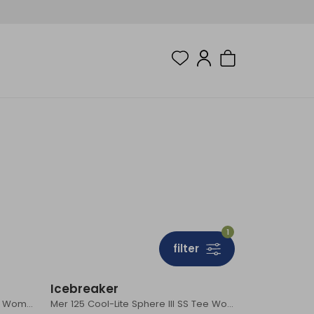
1
filter
Sale
Sale
Icebreaker
Mer 125 Cool-Lite Sphere III Tank Women's Fervid
Mer 125 Cool-Lite Sphere III SS Tee Women's Fervid