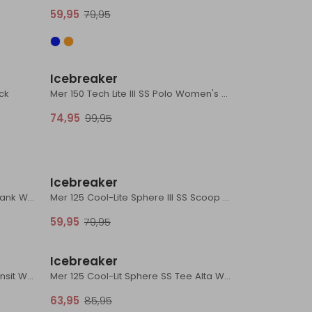
59,95
79,95
Sale
Sale
Icebreaker
ck
Mer 150 Tech Lite III SS Polo Women's Black
74,95
99,95
Sale
Sale
Icebreaker
Mer 260 Seamless Rib Strappy Tank Women's Quartz
Mer 125 Cool-Lite Sphere III SS Scoop Women's Dawn Hthr
59,95
79,95
Sale
Sale
Icebreaker
Mer 150 Tech Lite SS Tee Bird Transit Women's Midnight Navy
Mer 125 Cool-Lit Sphere SS Tee Alta Women's Pink Quartz
63,95
85,95