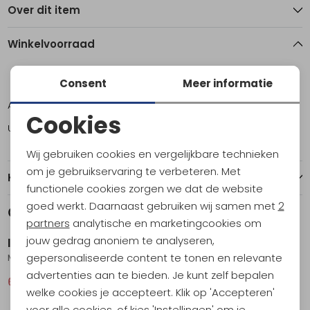
Over dit item
Winkelvoorraad
L
Consent
Meer informatie
Amsterdam
1
Cookies
Utrecht
2
Noodzakelijke cookies
Wij gebruiken cookies en vergelijkbare technieken
Personalisatie cookies
om je gebruikservaring te verbeteren. Met
Kenmerken
functionele cookies zorgen we dat de website
Analytische cookies
goed werkt. Daarnaast gebruiken wij samen met
2
Gerelateerde producten
Sale
Sale
Marketing cookies
partners
analytische en marketingcookies om
jouw gedrag anoniem te analyseren,
Icebreaker
Icebreaker
gepersonaliseerde content te tonen en relevante
Mer 150 Tech Lite SS Relax T Mtn Shift Women's Pink Quartz
Mer 150 Tech Lite III SS Polo Women's Black
advertenties aan te bieden. Je kunt zelf bepalen
63,95
85,95
74,95
99,95
welke cookies je accepteert. Klik op 'Accepteren'
Sale
Sale
voor alle cookies, of kies 'Instellingen' om je