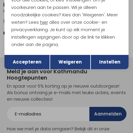
Icebreaker
Icebreaker
voorkeuren aan te passen. Wil je alleen
Mer 125 Cool-Lite Sphere III Tank Women's Fervid
Mer 125 Cool-Lite Sphere III SS Tee Women's Fervid
noodzakelijke cookies? Kies dan 'Weigeren'. Meer
51,95
69,95
59,95
79,95
weten? Lees
hier
alles over onze cookie- en
privacyverklaring. Je kunt op elk moment je
instellingen wijzigingen door op de link te klikken
onder aan de pagina.
Terug
Opslaan
Accepteren
Weigeren
Instellen
Meld je aan voor Kathmandu
Hoogtepunten
En spaar voor 5% korting op je nieuwe outdoorgear!
Als bonus ontvang je e-mails met leuke acties, events
en nieuwe collecties!
Aanmelden
Hoe we met je data omgaan? Bekijk dit in onze