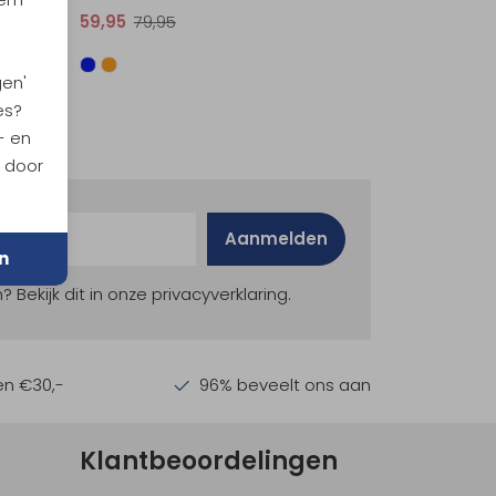
59,95
79,95
gen'
es?
- en
n door
Aanmelden
n
ekijk dit in onze privacyverklaring.
en €30,-
96% beveelt ons aan
Klantbeoordelingen