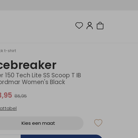
 t-shirt
cebreaker
r 150 Tech Lite SS Scoop T IB
rdmar Women's Black
3,95
85,95
attabel
Kies een maat