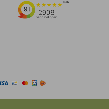
9.1
2908
beoordelingen