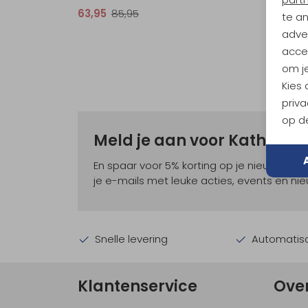
63,95
85,95
74,95
te a
adver
accep
om je
Kies
priva
op de
Meld je aan voor Kathma
En spaar voor 5% korting op je nieuwe ou
je e-mails met leuke acties, events en nie
Snelle levering
Automatisc
Klantenservice
Ove