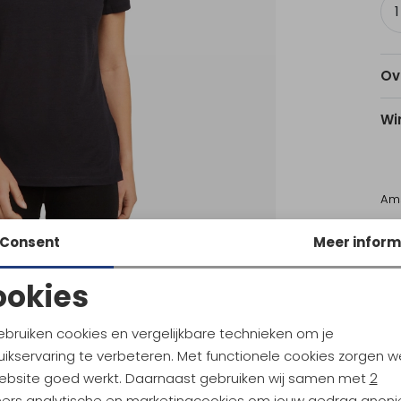
Ov
Wi
Am
Utr
Consent
Meer inform
ookies
Ke
Noodzakelijke cookies
Personalisatie cookies
Sale
ebruiken cookies en vergelijkbare technieken om je
ikservaring te verbeteren. Met functionele cookies zorgen w
Analytische cookies
Marketing cookies
eaker
Icebreaker
ebsite goed werkt. Daarnaast gebruiken wij samen met
2
Mer 150 Tech Lite III SS Polo Women's Black
ners
analytische en marketingcookies om jouw gedrag anon