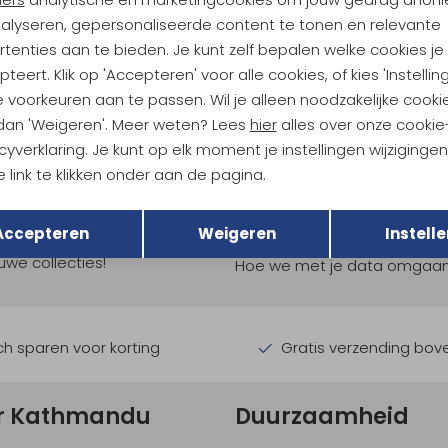
99,95
51,95
69,95
nalyseren, gepersonaliseerde content te tonen en relevante
tenties aan te bieden. Je kunt zelf bepalen welke cookies je
teert. Klik op 'Accepteren' voor alle cookies, of kies 'Instellin
 voorkeuren aan te passen. Wil je alleen noodzakelijke cooki
 dan 'Weigeren'. Meer weten? Lees
hier
alles over onze cookie
cyverklaring. Je kunt op elk moment je instellingen wijziginge
 link te klikken onder aan de pagina.
ndu Hoogtepunten
Terug
Opslaan
Accepteren
Weigeren
Instelle
tdoorgear! Als bonus ontvang
uwe collecties!
Hoe we met je data omgaan? B
h sparen voor korting
Gratis verzending bov
r Kathmandu
Duurzaamheid