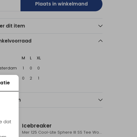
Plaats in winkelmand
er dit item
nkelvoorraad
M
L
XL
sterdam
1
0
0
echt
0
2
1
atie
nmerken
Sale
Sale
e dat
Icebreaker
Mer 125 Cool-Lite Sphere III Tank Women's Fervid
Mer 125 Cool-Lite Sphere III SS Tee Women's Fervid
iem