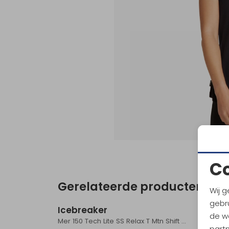
C
Gerelateerde producten
Sale
Wij g
gebru
Icebreaker
Icebr
de w
Mer 150 Tech Lite SS Relax T Mtn Shift Women's Pink Quartz
part