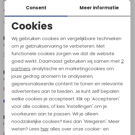
Consent
Meer informatie
40,95
54,95
47,95
64,95
Cookies
Sale
Sale
Noodzakelijke cookies
Fjällräven
Fjällräven
Wij gebruiken cookies en vergelijkbare technieken
Personalisatie cookies
Abisko Lite SS Women's Black
Övik Travel Shirt Long Sleeve Women's Port
om je gebruikservaring te verbeteren. Met
functionele cookies zorgen we dat de website
36,95
49,95
81,95
109,95
Analytische cookies
Sale
Sale
goed werkt. Daarnaast gebruiken wij samen met
2
Marketing cookies
partners
analytische en marketingcookies om
Fjällräven
Fjällräven
jouw gedrag anoniem te analyseren,
Abisko Hike Shirt Women's Chalk Rose
Övik Hemp Shirt Short Sleeve Women's Dusty Rose
gepersonaliseerde content te tonen en relevante
89,95
119,95
74,95
99,95
advertenties aan te bieden. Je kunt zelf bepalen
welke cookies je accepteert. Klik op 'Accepteren'
Sale
Sale
voor alle cookies, of kies 'Instellingen' om je
voorkeuren aan te passen. Wil je alleen
Fjällräven
Fjällräven
noodzakelijke cookies? Kies dan 'Weigeren'. Meer
High Coast Lite Shirt Short Sleeve Women's Navy
Abisko Cool T-shirt Women's Port
weten? Lees
hier
alles over onze cookie- en
66,95
89,95
44,95
59,95