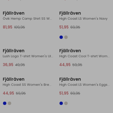
Sale
Sale
Schoenonderhoud
Bagagezakken en Tonnen
Wandelstokken en Gamaschen
Kampeermeubels
Pof, Pofzakken en Training
Wandelschoenen Heren
Skibroeken
Expeditie accessoires
Expeditie jassen
Fietsbroeken
Expeditie accessoires
Fjällräven
Fjällräven
Rugzak accessoires
Cadeaus en Diensten
Wassen
Klimtouw en Bandsling
Sokken
Fietsbroeken
Expeditie broeken
Övik Hemp Camp Shirt SS Women's Mountain Blue
High Coast LS Women's Navy
81,95
109,95
51,95
69,95
Ijsklimmen en Stijgijzers
Drinksysteem
Expeditie broeken
Sneeuwwandelen
Wandelstokken en Gamaschen
Sale
Sale
Fjällräven
Fjällräven
Zonnebrillen
Lush Logo T-shirt Women's Ultramarine
High Coast Cool T-shirt Women's Dawn Blue
36,95
49,95
44,95
59,95
Sale
Sale
Fjällräven
Fjällräven
High Coast SS Women's Breeze Blue
High Coast LS Women's Eggshell
44,95
59,95
51,95
69,95
Sale
Sale