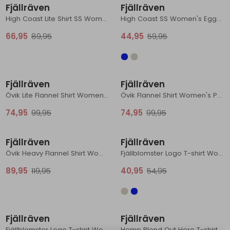
Fjällräven
Fjällräven
High Coast Lite Shirt SS Women's Fossil
High Coast SS Women's Eggshell
66,95
89,95
44,95
59,95
Sale
Sale
Fjällräven
Fjällräven
Övik Lite Flannel Shirt Women's Lavender Mist-Eggshell
Övik Flannel Shirt Women's Port-Breeze Blue
74,95
99,95
74,95
99,95
Sale
Sale
Fjällräven
Fjällräven
Övik Heavy Flannel Shirt Women's Chalk White-Fossil
Fjällblomster Logo T-shirt Women's Chalk White
89,95
119,95
40,95
54,95
Sale
Sale
Fjällräven
Fjällräven
Fjällblomster Logo T-shirt Women's Ultramarine
Hemp Blend Out Here T-shirt Women's Chalk White