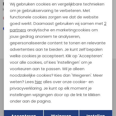
Fjällräven
Wij gebruiken cookies en vergelijkbare technieken
Personalisatie cookies
High Coast Lite Shirt Short Sleeve Women's Ultramarine
om je gebruikservaring te verbeteren. Met
functionele cookies zorgen we dat de website
66,95
89,95
Analytische cookies
goed werkt. Daarnaast gebruiken wij samen met
2
Marketing cookies
partners
analytische en marketingcookies om
jouw gedrag anoniem te analyseren,
1
gepersonaliseerde content te tonen en relevante
filter
advertenties aan te bieden. Je kunt zelf bepalen
welke cookies je accepteert. Klik op 'Accepteren'
voor alle cookies, of kies 'Instellingen' om je
voorkeuren aan te passen. Wil je alleen
Meld je aan voor Kathmandu
noodzakelijke cookies? Kies dan 'Weigeren'. Meer
Hoogtepunten
weten? Lees
hier
alles over onze cookie- en
En spaar voor 5% korting op je nieuwe outdoorgear!
privacyverklaring. Je kunt op elk moment je
Als bonus ontvang je e-mails met leuke acties, events
instellingen wijzigingen door op de link te klikken
en nieuwe collecties!
onder aan de pagina.
Aanmelden
Terug
Opslaan