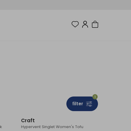
1
filter
Sale
Sale
Craft
ck
Hypervent Singlet Women's Tofu