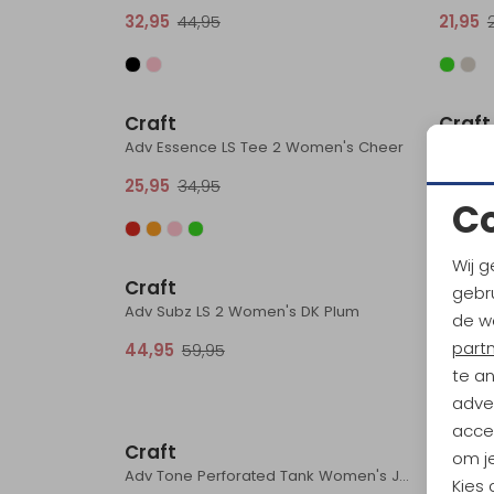
32,95
44,95
21,95
Sale
Craft
Craft
Adv Essence LS Tee 2 Women's Cheer
25,95
34,95
17,95
C
Sale
Wij g
Craft
Craft
gebru
Adv Subz LS 2 Women's DK Plum
de w
part
44,95
59,95
29,95
te a
adver
Sale
accep
Craft
Craft
om je
Adv Tone Perforated Tank Women's Jump
Kies