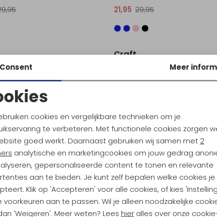
29,95
21,95
29,95
Sale
Craft
Core Essence SS Tee 2 Women's Colias
Pro Hypervent Tee 2 Women's C
Consent
Meer inform
24,95
36,95
49,95
ookies
Noodzakelijke cookies
Personalisatie cookies
Sale
ebruiken cookies en vergelijkbare technieken om je
Craft
ikservaring te verbeteren. Met functionele cookies zorgen w
Analytische cookies
Marketing cookies
Adv Essence SS Slim Tee Women's Jump
Adv Essence Singlet Women's B
ebsite goed werkt. Daarnaast gebruiken wij samen met
2
ners
analytische en marketingcookies om jouw gedrag anon
39,95
23,95
32,95
nalyseren, gepersonaliseerde content te tonen en relevante
tenties aan te bieden. Je kunt zelf bepalen welke cookies je
Sale
teert. Klik op 'Accepteren' voor alle cookies, of kies 'Instellin
Craft
 voorkeuren aan te passen. Wil je alleen noodzakelijke cooki
Pro Hypervent LS Wind Top 2 Women's Black
Core Essence Singlet Women's 
 dan 'Weigeren'. Meer weten? Lees
hier
alles over onze cookie