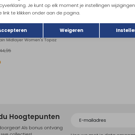
cyverklaring. Je kunt op elk moment je instellingen wijziginge
79,95
21,95
29,95
 link te klikken onder aan de pagina.
Sale
Terug
Opslaan
Accepteren
Weigeren
Instelle
ain Midlayer Women's Topaz
44,95
ndu Hoogtepunten
tdoorgear! Als bonus ontvang
uwe collecties!