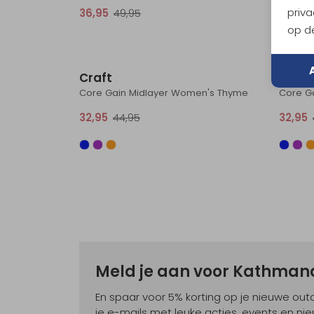
priva
36,95
49,95
59,95
op de
Sale
Craft
Craft
Core Gain Midlayer Women's Thyme
Core G
32,95
44,95
32,95
Meld je aan voor Kathma
En spaar voor 5% korting op je nieuwe ou
je e-mails met leuke acties, events en nie