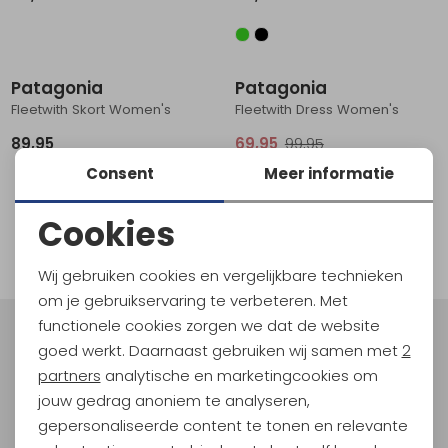
Schoenonderhoud
Bagagezakken en Tonnen
Wandelstokken en Gamaschen
Kampeermeubels
Pof, Pofzakken en Training
Wandelschoenen Heren
Skibroeken
Expeditie accessoires
Expeditie jassen
Fietsbroeken
Expeditie accessoires
Sale
Rugzak accessoires
Cadeaus en Diensten
Wassen
Klimtouw en Bandsling
Sokken
Fietsbroeken
Expeditie broeken
Patagonia
Patagonia
Fleetwith Skort Women's
Fleetwith Dress Women's
Ijsklimmen en Stijgijzers
Drinksysteem
Expeditie broeken
89,95
69,95
99,95
Sneeuwwandelen
Wandelstokken en Gamaschen
Consent
Meer informatie
Zonnebrillen
Cookies
1
filter
Noodzakelijke cookies
Wij gebruiken cookies en vergelijkbare technieken
Personalisatie cookies
om je gebruikservaring te verbeteren. Met
functionele cookies zorgen we dat de website
Analytische cookies
Meld je aan voor Kathmandu
goed werkt. Daarnaast gebruiken wij samen met
2
Hoogtepunten
Marketing cookies
partners
analytische en marketingcookies om
En spaar voor 5% korting op je nieuwe outdoorgear!
jouw gedrag anoniem te analyseren,
Als bonus ontvang je e-mails met leuke acties, events
gepersonaliseerde content te tonen en relevante
en nieuwe collecties!