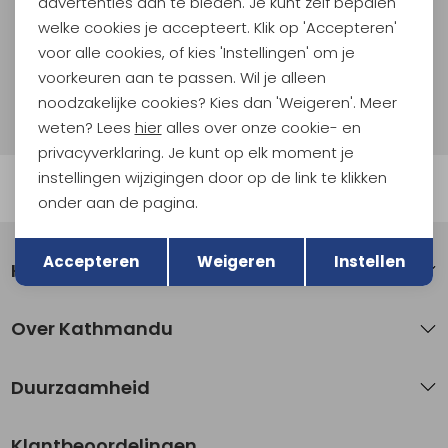
advertenties aan te bieden. Je kunt zelf bepalen
welke cookies je accepteert. Klik op 'Accepteren'
Aanmelden
voor alle cookies, of kies 'Instellingen' om je
voorkeuren aan te passen. Wil je alleen
Hoe we met je data omgaan? Bekijk dit in onze
noodzakelijke cookies? Kies dan 'Weigeren'. Meer
privacyverklaring.
weten? Lees
hier
alles over onze cookie- en
privacyverklaring. Je kunt op elk moment je
instellingen wijzigingen door op de link te klikken
Automatisch sparen voor korting
onder aan de pagina.
Terug
Opslaan
Accepteren
Weigeren
Instellen
Klantenservice
Over Kathmandu
Duurzaamheid
Klantbeoordelingen