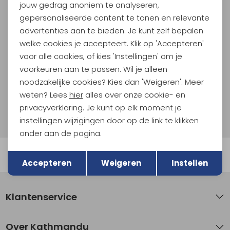
jouw gedrag anoniem te analyseren,
Meld je aan voor Kathmandu
Hoogtepunten
gepersonaliseerde content te tonen en relevante
advertenties aan te bieden. Je kunt zelf bepalen
En spaar voor 5% korting op je nieuwe outdoorgear!
Als bonus ontvang je e-mails met leuke acties, events
welke cookies je accepteert. Klik op 'Accepteren'
en nieuwe collecties!
voor alle cookies, of kies 'Instellingen' om je
voorkeuren aan te passen. Wil je alleen
Aanmelden
noodzakelijke cookies? Kies dan 'Weigeren'. Meer
weten? Lees
hier
alles over onze cookie- en
Hoe we met je data omgaan? Bekijk dit in onze
privacyverklaring. Je kunt op elk moment je
privacyverklaring.
instellingen wijzigingen door op de link te klikken
onder aan de pagina.
Terug
Opslaan
Automatisch sparen voor korting
Accepteren
Weigeren
Instellen
Klantenservice
Over Kathmandu