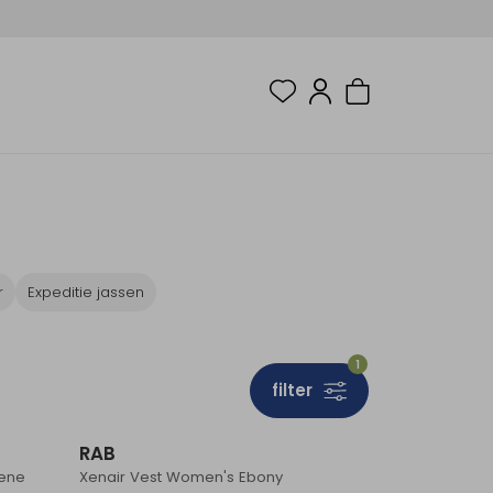
r
Expeditie jassen
1
filter
RAB
hene
Xenair Vest Women's Ebony