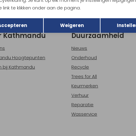
cyverklaring. Je kunt op elk moment je instellingen wijziginge
 link te klikken onder aan de pagina.
h sparen voor korting
Gratis verzending bov
Terug
Opslaan
Accepteren
Weigeren
Instelle
r Kathmandu
Duurzaamheid
ns
Nieuws
andu Hoogtepunten
Onderhoud
 bij Kathmandu
Recycle
Trees for All
Keurmerken
Verhuur
Reparatie
Wasservice