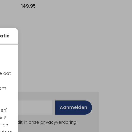
149,95
atie
e dat
iem
Aanmelden
gen'
es?
ekijk dit in onze privacyverklaring.
- en