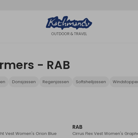
OUTDOOR & TRAVEL
B
rmers - RAB
sen
Donsjassen
Regenjassen
Softshelljassen
Windstoppe
RAB
ght Vest Women's Orion Blue
Cirrus Flex Vest Women's Grap