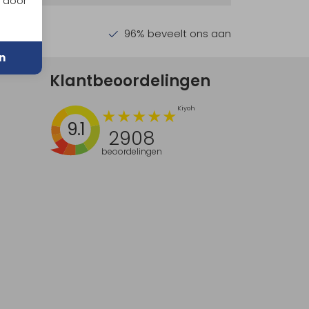
n door
en €30,-
96% beveelt ons aan
n
Klantbeoordelingen
9.1
2908
beoordelingen