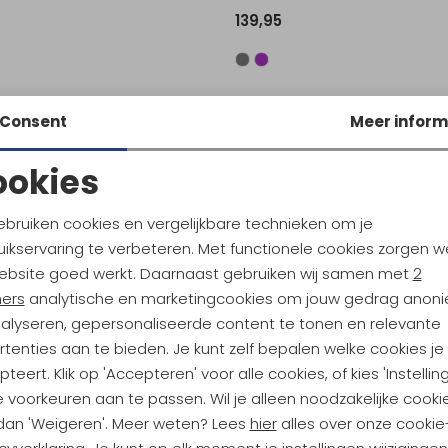
139,95
Sale
Consent
Meer inform
Flex 2.0 Vest Women's Citadel
ookies
139,95
Noodzakelijke cookies
Personalisatie cookies
ebruiken cookies en vergelijkbare technieken om je
ikservaring te verbeteren. Met functionele cookies zorgen w
Analytische cookies
Marketing cookies
ebsite goed werkt. Daarnaast gebruiken wij samen met
2
ners
analytische en marketingcookies om jouw gedrag anon
nalyseren, gepersonaliseerde content te tonen en relevante
tenties aan te bieden. Je kunt zelf bepalen welke cookies je
ndu Hoogtepunten
teert. Klik op 'Accepteren' voor alle cookies, of kies 'Instellin
tdoorgear! Als bonus ontvang
 voorkeuren aan te passen. Wil je alleen noodzakelijke cooki
uwe collecties!
Hoe we met je data omgaan? B
 dan 'Weigeren'. Meer weten? Lees
hier
alles over onze cookie