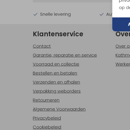
priva
op de
Snelle levering
Automatisc
Klantenservice
Ove
Contact
Over o
Garantie, reparatie en service
Kathm
Voorraad en collectie
Werken
Bestellen en betalen
Verzenden en afhalen
Verpakking weborders
Retourneren
Algemene Voorwaarden
Privacybeleid
Cookiebeleid