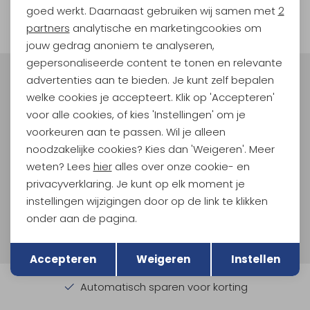
goed werkt. Daarnaast gebruiken wij samen met
2
filter
Marketing cookies
partners
analytische en marketingcookies om
jouw gedrag anoniem te analyseren,
gepersonaliseerde content te tonen en relevante
advertenties aan te bieden. Je kunt zelf bepalen
Meld je aan voor Kathmandu
welke cookies je accepteert. Klik op 'Accepteren'
Hoogtepunten
voor alle cookies, of kies 'Instellingen' om je
En spaar voor 5% korting op je nieuwe outdoorgear!
voorkeuren aan te passen. Wil je alleen
Als bonus ontvang je e-mails met leuke acties, events
noodzakelijke cookies? Kies dan 'Weigeren'. Meer
en nieuwe collecties!
weten? Lees
hier
alles over onze cookie- en
privacyverklaring. Je kunt op elk moment je
Aanmelden
instellingen wijzigingen door op de link te klikken
onder aan de pagina.
Hoe we met je data omgaan? Bekijk dit in onze
privacyverklaring.
Terug
Opslaan
Accepteren
Weigeren
Instellen
Automatisch sparen voor korting