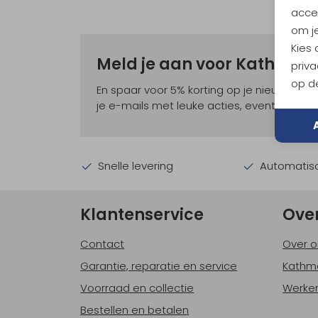
accep
om je
Kies
Meld je aan voor Kathma
priva
op de
En spaar voor 5% korting op je nieuwe ou
je e-mails met leuke acties, events en nie
Snelle levering
Automatisc
Klantenservice
Ove
Contact
Over o
Garantie, reparatie en service
Kathm
Voorraad en collectie
Werken
Bestellen en betalen