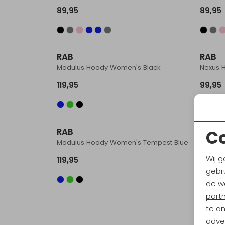
89,95
89,95
RAB
RAB
Modulus Hoody Women's Black
Nexus 
119,95
99,95
RAB
RAB
C
Modulus Hoody Women's Tempest Blue
Nexus 
Wij g
119,95
89,95
gebru
de w
part
te a
adver