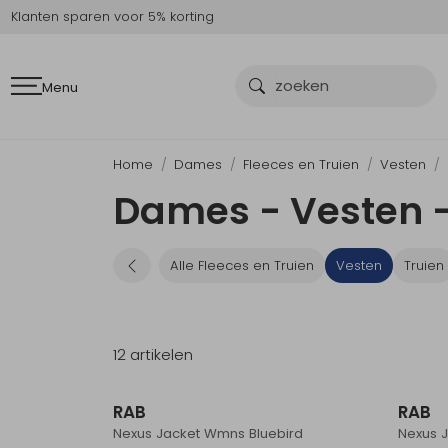
Klanten sparen voor 5% korting
Menu
Home
Dames
Fleeces en Truien
Vesten
Dames - Vesten 
Alle Fleeces en Truien
Vesten
Truien
12 artikelen
RAB
RAB
Nexus Jacket Wmns Bluebird
Nexus J