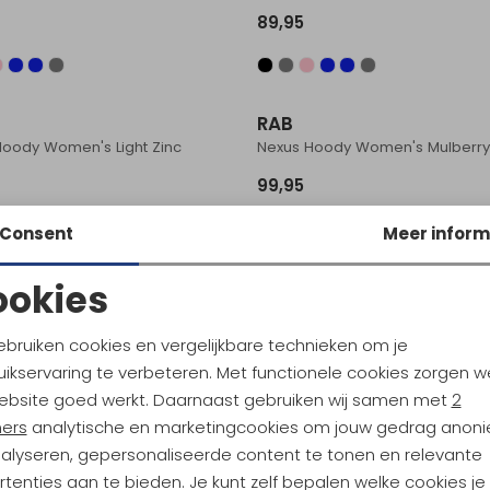
89,95
RAB
Hoody Women's Light Zinc
Nexus Hoody Women's Mulberr
99,95
Consent
Meer inform
RAB
ookies
Jacket Women's Black
Nexus Jacket Women's Steel
Noodzakelijke cookies
Personalisatie cookies
ebruiken cookies en vergelijkbare technieken om je
89,95
ikservaring te verbeteren. Met functionele cookies zorgen w
Analytische cookies
Marketing cookies
ebsite goed werkt. Daarnaast gebruiken wij samen met
2
ners
analytische en marketingcookies om jouw gedrag anon
nalyseren, gepersonaliseerde content te tonen en relevante
tenties aan te bieden. Je kunt zelf bepalen welke cookies je