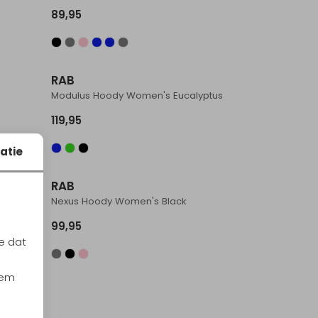
89,95
RAB
y
Modulus Hoody Women's Eucalyptus
119,95
atie
RAB
Nexus Hoody Women's Black
99,95
e dat
iem