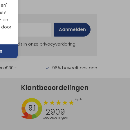
gen'
es?
- en
n door
Aanmelden
ekijk dit in onze privacyverklaring.
n
en €30,-
96% beveelt ons aan
Klantbeoordelingen
9.1
2909
beoordelingen