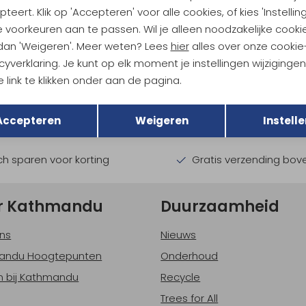
teert. Klik op 'Accepteren' voor alle cookies, of kies 'Instellin
 voorkeuren aan te passen. Wil je alleen noodzakelijke cooki
 dan 'Weigeren'. Meer weten? Lees
hier
alles over onze cookie
ndu Hoogtepunten
cyverklaring. Je kunt op elk moment je instellingen wijziginge
 link te klikken onder aan de pagina.
tdoorgear! Als bonus ontvang
Terug
uwe collecties!
Hoe we met je data omgaan? B
Opslaan
Accepteren
Weigeren
Instelle
h sparen voor korting
Gratis verzending bov
r Kathmandu
Duurzaamheid
ns
Nieuws
andu Hoogtepunten
Onderhoud
 bij Kathmandu
Recycle
Trees for All