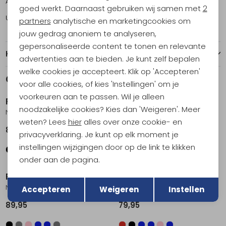
Amsterdam
0
1
goed werkt. Daarnaast gebruiken wij samen met
2
Utrecht
1
3
Marketing cookies
partners
analytische en marketingcookies om
jouw gedrag anoniem te analyseren,
gepersonaliseerde content te tonen en relevante
Kenmerken
advertenties aan te bieden. Je kunt zelf bepalen
welke cookies je accepteert. Klik op 'Accepteren'
Gerelateerde producten
voor alle cookies, of kies 'Instellingen' om je
voorkeuren aan te passen. Wil je alleen
RAB
RAB
noodzakelijke cookies? Kies dan 'Weigeren'. Meer
Nexus Jacket Women's Light Zinc
Ascendor Hoody Women's Dark Fig Green
weten? Lees
hier
alles over onze cookie- en
89,95
129,95
privacyverklaring. Je kunt op elk moment je
instellingen wijzigingen door op de link te klikken
onder aan de pagina.
Terug
RAB
RAB
Opslaan
Nexus Jacket Wmns Bluebird
Nexus Pull-On Women's Deep Ink
Accepteren
Weigeren
Instellen
89,95
79,95