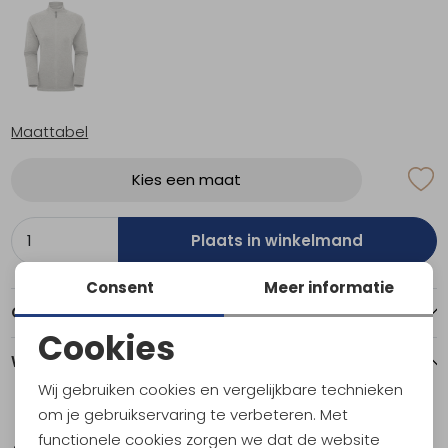
Maattabel
Kies een maat
Plaats in winkelmand
Consent
Meer informatie
Over dit item
Cookies
Winkelvoorraad
Noodzakelijke cookies
Wij gebruiken cookies en vergelijkbare technieken
Personalisatie cookies
om je gebruikservaring te verbeteren. Met
14
16
functionele cookies zorgen we dat de website
Analytische cookies