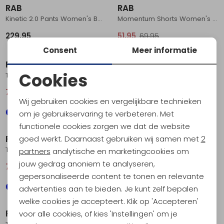
RAB
RAB
Kinetic 2.0 Pants Women's Beluga
Momentum Shorts Women's Eucalyptus
229,95
51,95
69,95
Sale
Sale
Consent
Meer informatie
RAB
RAB
Cookies
Torque Mountain Shorts 8 Inch Women's Orion Blue
Capstone Shorts 4 Inch Women's Deep Heather
Noodzakelijke cookies
74,95
99,95
62,95
84,95
Wij gebruiken cookies en vergelijkbare technieken
Personalisatie cookies
om je gebruikservaring te verbeteren. Met
Sale
functionele cookies zorgen we dat de website
Analytische cookies
RAB
RAB
goed werkt. Daarnaast gebruiken wij samen met
2
Torque Mountain Shorts 8 Inch Women's Anthracite/Black
Incline Light Pants Regular Women's Orion Blue
Marketing cookies
partners
analytische en marketingcookies om
jouw gedrag anoniem te analyseren,
74,95
99,95
109,95
gepersonaliseerde content te tonen en relevante
advertenties aan te bieden. Je kunt zelf bepalen
welke cookies je accepteert. Klik op 'Accepteren'
RAB
RAB
voor alle cookies, of kies 'Instellingen' om je