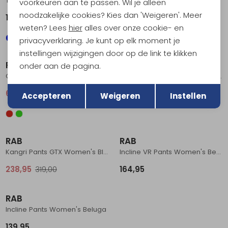
Torque Mountain Pants Regular Women's Orion Blue/Tempest Blue
Incline Pants Regular Women's Tempest Blue
voorkeuren aan te passen. Wil je alleen
noodzakelijke cookies? Kies dan 'Weigeren'. Meer
139,95
139,95
weten? Lees
hier
alles over onze cookie- en
privacyverklaring. Je kunt op elk moment je
Sale
instellingen wijzigingen door op de link te klikken
RAB
RAB
onder aan de pagina.
Capstone Shorts Women's Anise Green
Expedition 8000 Salopette SHARK
Terug
Opslaan
62,95
84,95
499,00
Accepteren
Weigeren
Instellen
Sale
RAB
RAB
Kangri Pants GTX Women's Black
Incline VR Pants Women's Beluga
238,95
319,00
164,95
RAB
Incline Pants Women's Beluga
139,95