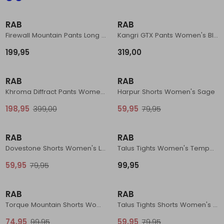
Schoenonderhoud
Bagagezakken en Tonnen
Wandelstokken en Gamaschen
Kampeermeubels
Pof, Pofzakken en Training
Wandelschoenen Heren
Skibroeken
Expeditie accessoires
Expeditie jassen
Fietsbroeken
Expeditie accessoires
RAB
RAB
Rugzak accessoires
Cadeaus en Diensten
Wassen
Klimtouw en Bandsling
Sokken
Fietsbroeken
Expeditie broeken
Firewall Mountain Pants Long Wmns Black
Kangri GTX Pants Women's Black
199,95
319,00
Ijsklimmen en Stijgijzers
Drinksysteem
Expeditie broeken
Sale
Sale
Sneeuwwandelen
Wandelstokken en Gamaschen
RAB
RAB
Khroma Diffract Pants Women's Green Slate
Harpur Shorts Women's Sage
Zonnebrillen
198,95
399,00
59,95
79,95
Sale
RAB
RAB
Dovestone Shorts Women's Light Khaki
Talus Tights Women's Tempest Blue
59,95
79,95
99,95
Sale
Sale
RAB
RAB
Torque Mountain Shorts Women's Mulberry
Talus Tights Shorts Women's Tempest Blue
74,95
99,95
59,95
79,95