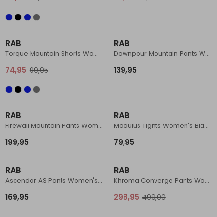
Sale
RAB
RAB
Torque Mountain Shorts Women's Anthracite/Black
Downpour Mountain Pants Women's Black
74,95
99,95
139,95
RAB
RAB
Firewall Mountain Pants Women's Black
Modulus Tights Women's Black
199,95
79,95
Sale
RAB
RAB
Ascendor AS Pants Women's Ebony (Eucalyptus)
Khroma Converge Pants Women's Eucalyptus/Green Slate
169,95
298,95
499,00
Sale