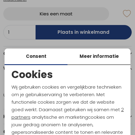
Kies een maat
Plaats in winkelmand
Over dit item
Consent
Meer informatie
Winkelvoorraad
Cookies
Noodzakelijke cookies
8
Wij gebruiken cookies en vergelijkbare technieken
Personalisatie cookies
om je gebruikservaring te verbeteren. Met
Utrecht
1
functionele cookies zorgen we dat de website
Analytische cookies
goed werkt. Daarnaast gebruiken wij samen met
2
Marketing cookies
Kenmerken
partners
analytische en marketingcookies om
jouw gedrag anoniem te analyseren,
Gerelateerde producten
gepersonaliseerde content te tonen en relevante