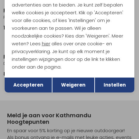
advertenties aan te bieden. Je kunt zelf bepalen
RAB
RAB
welke cookies je accepteert. Klik op 'Accepteren'
Firewall Mountain Pants Long Wmns Black
Torque Mountain Pants Women's Tempest Blue/Deep Ink
voor alle cookies, of kies 'Instellingen' om je
199,95
139,95
voorkeuren aan te passen. Wil je alleen
noodzakelijke cookies? Kies dan 'Weigeren'. Meer
weten? Lees
hier
alles over onze cookie- en
Sale
privacyverklaring. Je kunt op elk moment je
RAB
RAB
instellingen wijzigingen door op de link te klikken
Downpour Pants Women's Black
Khroma Diffract Pants Women's Green Slate
onder aan de pagina.
89,95
198,95
399,00
Terug
Opslaan
Accepteren
Weigeren
Instellen
Meld je aan voor Kathmandu
Hoogtepunten
En spaar voor 5% korting op je nieuwe outdoorgear!
Als bonus ontvang je e-mails met leuke acties, events