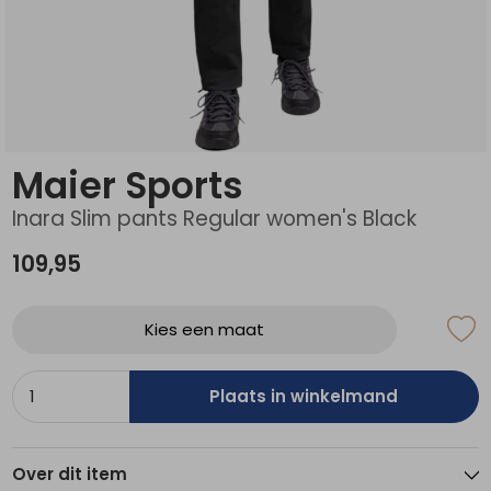
Schoenonderhoud
Bagagezakken en Tonnen
Wandelstokken en Gamaschen
Kampeermeubels
Pof, Pofzakken en Training
Wandelschoenen Heren
Skibroeken
Expeditie accessoires
Expeditie jassen
Fietsbroeken
Expeditie accessoires
Rugzak accessoires
Cadeaus en Diensten
Wassen
Klimtouw en Bandsling
Sokken
Fietsbroeken
Expeditie broeken
Ijsklimmen en Stijgijzers
Drinksysteem
Expeditie broeken
Maier Sports
Sneeuwwandelen
Wandelstokken en Gamaschen
Inara Slim pants Regular women's Black
Zonnebrillen
109,95
Kies een maat
Plaats in winkelmand
Over dit item