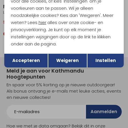
voor alle cookies, of kies 'Instellingen' om je
Maier Sports
Maier Sports
voorkeuren aan te passen. Wil je alleen
Lulaka Shorts Women's Bruised Boysenb/Black
Lulaka Shorts Women's Ensign Blue
noodzakelijke cookies? Kies dan 'Weigeren'. Meer
weten? Lees
hier
alles over onze cookie- en
59,95
79,95
59,95
79,95
privacyverklaring. Je kunt op elk moment je
instellingen wijzigingen door op de link te klikken
onder aan de pagina.
Terug
Opslaan
Accepteren
Weigeren
Instellen
Meld je aan voor Kathmandu
Hoogtepunten
En spaar voor 5% korting op je nieuwe outdoorgear!
Als bonus ontvang je e-mails met leuke acties, events
en nieuwe collecties!
Aanmelden
Hoe we met je data omgaan? Bekijk dit in onze