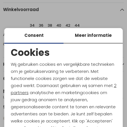
Winkelvoorraad
34
36
38
40
42
44
Amsterdam
1
1
1
0
2
0
Consent
Meer informatie
Utrecht
1
1
1
3
3
2
Cookies
Noodzakelijke cookies
Wij gebruiken cookies en vergelijkbare technieken
Kenmerken
Personalisatie cookies
om je gebruikservaring te verbeteren. Met
Gerelateerde producten
functionele cookies zorgen we dat de website
Nieuw
Nieuw
Analytische cookies
goed werkt. Daarnaast gebruiken wij samen met
2
Maier Sports
Maier Sports
Marketing cookies
partners
analytische en marketingcookies om
Lulaka Long Women's coriander
Inara slim Capri Vario Women's Ensign Blue
jouw gedrag anoniem te analyseren,
gepersonaliseerde content te tonen en relevante
99,95
89,95
advertenties aan te bieden. Je kunt zelf bepalen
welke cookies je accepteert. Klik op 'Accepteren'
Sale
Sale