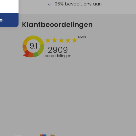
en €30,-
96% beveelt ons aan
n
Klantbeoordelingen
9.1
2909
beoordelingen