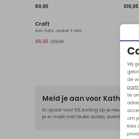
69,95
109,95
Sale
Craft
Adv Subz Jacket 3 Alfa
96,95
129,95
C
Wij g
gebru
de w
part
te a
Meld je aan voor Kathma
adver
En spaar voor 5% korting op je nieuwe ou
accep
je e-mails met leuke acties, events en nie
om je
Kies
priva