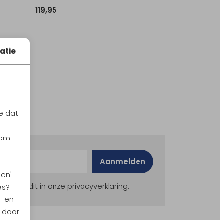
119,95
atie
e dat
iem
Aanmelden
gen'
ekijk dit in onze privacyverklaring.
es?
- en
n door