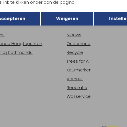
 link te klikken onder aan de pagina.
h sparen voor korting
Gratis verzending bov
Terug
Opslaan
Accepteren
Weigeren
Instelle
r Kathmandu
Duurzaamheid
ns
Nieuws
andu Hoogtepunten
Onderhoud
 bij Kathmandu
Recycle
Trees for All
Keurmerken
Verhuur
Reparatie
Wasservice