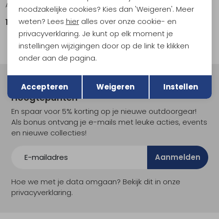
Adv Essence Warm Jacket 3 Blaze
Pro Hydro Lightweight Jacket Black
noodzakelijke cookies? Kies dan 'Weigeren'. Meer
weten? Lees
hier
alles over onze cookie- en
109,95
119,95
privacyverklaring. Je kunt op elk moment je
instellingen wijzigingen door op de link te klikken
onder aan de pagina.
Terug
Opslaan
Meld je aan voor Kathmandu
Accepteren
Weigeren
Instellen
Hoogtepunten
En spaar voor 5% korting op je nieuwe outdoorgear!
Als bonus ontvang je e-mails met leuke acties, events
en nieuwe collecties!
Aanmelden
Hoe we met je data omgaan? Bekijk dit in onze
privacyverklaring.