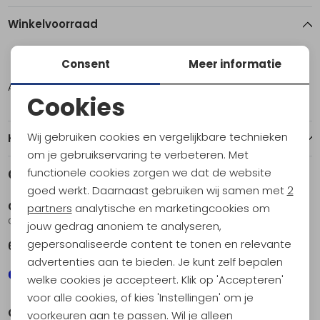
Winkelvoorraad
Consent
Meer informatie
L
Amsterdam
1
Cookies
Noodzakelijke cookies
Wij gebruiken cookies en vergelijkbare technieken
Kenmerken
Personalisatie cookies
om je gebruikservaring te verbeteren. Met
functionele cookies zorgen we dat de website
Gerelateerde producten
Analytische cookies
goed werkt. Daarnaast gebruiken wij samen met
2
Craft
Craft
Marketing cookies
partners
analytische en marketingcookies om
Core Essence Wind Jacket Ink Blue
Hypervent Light Wind Jacket Vega
jouw gedrag anoniem te analyseren,
gepersonaliseerde content te tonen en relevante
69,95
109,95
advertenties aan te bieden. Je kunt zelf bepalen
welke cookies je accepteert. Klik op 'Accepteren'
voor alle cookies, of kies 'Instellingen' om je
Craft
Craft
voorkeuren aan te passen. Wil je alleen