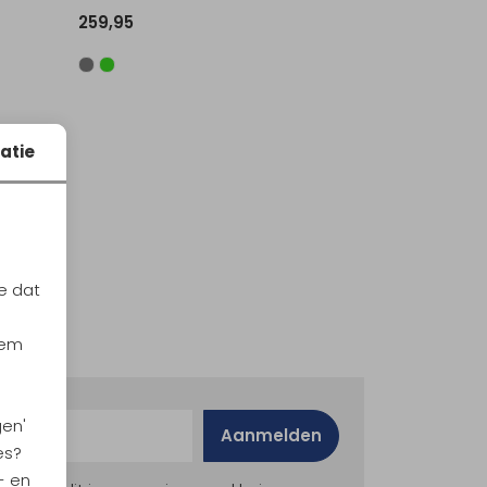
259,95
atie
e dat
iem
gen'
Aanmelden
es?
- en