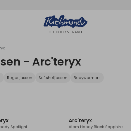
OUTDOOR & TRAVEL
ryx
sen - Arc'teryx
n
Regenjassen
Softshelljassen
Bodywarmers
eryx
Arc'teryx
oody Spotlight
Atom Hoody Black Sapphire