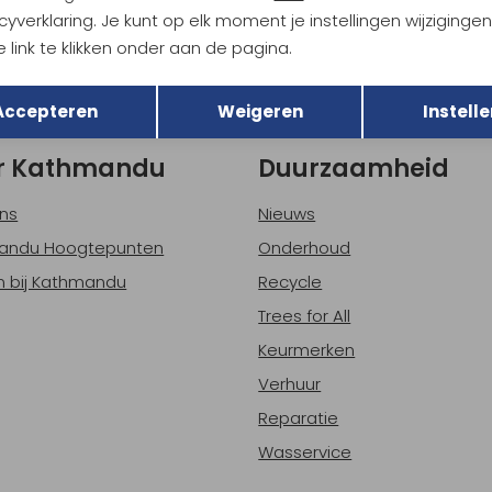
Hoe we met je data omgaan? B
cyverklaring. Je kunt op elk moment je instellingen wijziginge
 link te klikken onder aan de pagina.
Terug
Opslaan
h sparen voor korting
Gratis verzending bov
Accepteren
Weigeren
Instelle
r Kathmandu
Duurzaamheid
ns
Nieuws
andu Hoogtepunten
Onderhoud
 bij Kathmandu
Recycle
Trees for All
Keurmerken
Verhuur
Reparatie
Wasservice