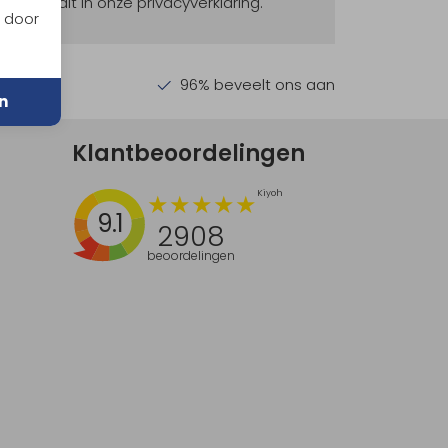
ekijk dit in onze privacyverklaring.
n door
en €30,-
96% beveelt ons aan
n
Klantbeoordelingen
9.1
2908
beoordelingen