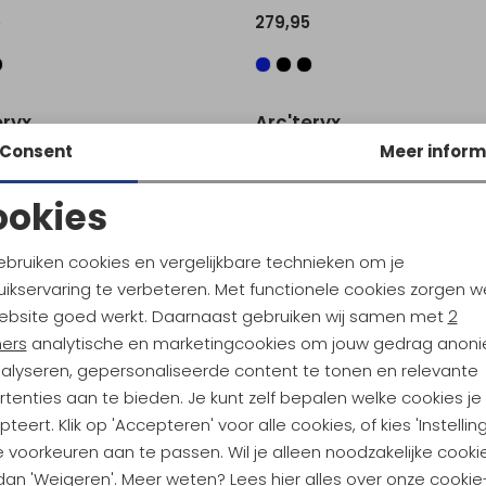
5
279,95
Sale
eryx
Arc'teryx
arka Black
Atom Jacket Black
Consent
Meer inform
5
749,00
269,95
ookies
Noodzakelijke cookies
Personalisatie cookies
ebruiken cookies en vergelijkbare technieken om je
ikservaring te verbeteren. Met functionele cookies zorgen w
Analytische cookies
Marketing cookies
ebsite goed werkt. Daarnaast gebruiken wij samen met
2
ners
analytische en marketingcookies om jouw gedrag anon
nalyseren, gepersonaliseerde content te tonen en relevante
tenties aan te bieden. Je kunt zelf bepalen welke cookies je
ndu Hoogtepunten
teert. Klik op 'Accepteren' voor alle cookies, of kies 'Instellin
 voorkeuren aan te passen. Wil je alleen noodzakelijke cooki
tdoorgear! Als bonus ontvang
 dan 'Weigeren'. Meer weten? Lees
hier
alles over onze cookie
uwe collecties!