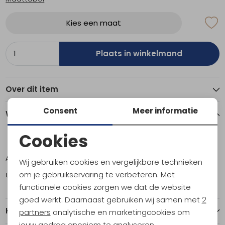
Kies een maat
Plaats in winkelmand
Over dit item
Consent
Meer informatie
Winkelvoorraad
Cookies
8
8,5
9
9,5
10
10,5
11
11,5
12
Noodzakelijke cookies
Amsterdam
0
0
0
1
1
1
0
0
0
Wij gebruiken cookies en vergelijkbare technieken
Personalisatie cookies
om je gebruikservaring te verbeteren. Met
Utrecht
1
1
1
2
2
1
1
1
1
functionele cookies zorgen we dat de website
Analytische cookies
goed werkt. Daarnaast gebruiken wij samen met
2
Kenmerken
Marketing cookies
partners
analytische en marketingcookies om
jouw gedrag anoniem te analyseren,