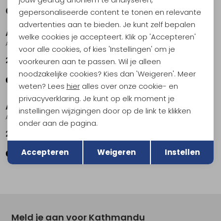
Gerelateerde producten
gepersonaliseerde content te tonen en relevante
Sale
advertenties aan te bieden. Je kunt zelf bepalen
AKU
AKU
welke cookies je accepteert. Klik op 'Accepteren'
Adapta NKB GTX Brown
Slope Original GTX Blue/Olive
voor alle cookies, of kies 'Instellingen' om je
219,95
146,95
209,95
voorkeuren aan te passen. Wil je alleen
noodzakelijke cookies? Kies dan 'Weigeren'. Meer
weten? Lees
hier
alles over onze cookie- en
privacyverklaring. Je kunt op elk moment je
AKU
AKU
instellingen wijzigingen door op de link te klikken
Adapta NKB GTX Black
Flyrock T GTX Black
onder aan de pagina.
219,95
179,95
Terug
Opslaan
Accepteren
Weigeren
Instellen
Meld je aan voor Kathmandu