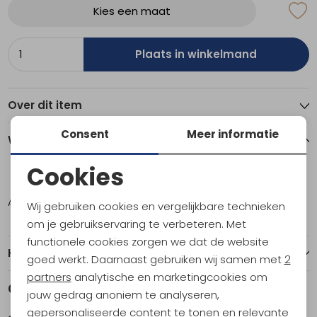
Kies een maat
Plaats in winkelmand
Over dit item
Consent
Meer informatie
Winkelvoorraad
Cookies
ONE
Noodzakelijke cookies
Amsterdam
2
Wij gebruiken cookies en vergelijkbare technieken
Personalisatie cookies
om je gebruikservaring te verbeteren. Met
functionele cookies zorgen we dat de website
Analytische cookies
Kenmerken
goed werkt. Daarnaast gebruiken wij samen met
2
Marketing cookies
partners
analytische en marketingcookies om
Gerelateerde producten
jouw gedrag anoniem te analyseren,
gepersonaliseerde content te tonen en relevante