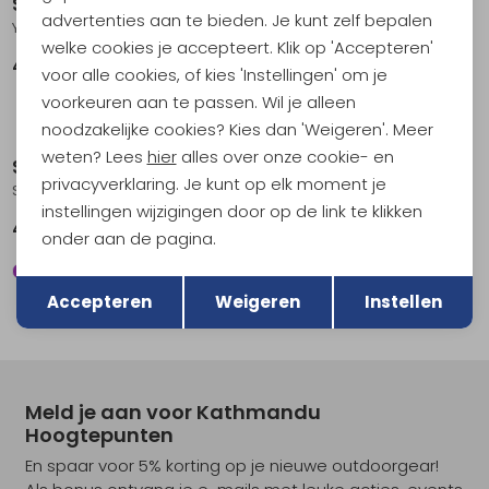
Sinner
Sinner
advertenties aan te bieden. Je kunt zelf bepalen
Yacan Shiny Black-Matte Black
Niva Cry Grey-Matte Grey
welke cookies je accepteert. Klik op 'Accepteren'
49,95
49,95
voor alle cookies, of kies 'Instellingen' om je
voorkeuren aan te passen. Wil je alleen
noodzakelijke cookies? Kies dan 'Weigeren'. Meer
weten? Lees
hier
alles over onze cookie- en
Sinner
Sinner
privacyverklaring. Je kunt op elk moment je
Sorai Cry Olive
Sorai Matte Black
instellingen wijzigingen door op de link te klikken
49,95
49,95
onder aan de pagina.
Terug
Opslaan
Accepteren
Weigeren
Instellen
Meld je aan voor Kathmandu
Hoogtepunten
En spaar voor 5% korting op je nieuwe outdoorgear!