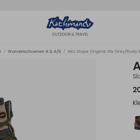
OUTDOOR & TRAVEL
n
Wandelschoenen A & A/B
AKU Slope Original Gtx Grey/Rust
Sl
2
Kl