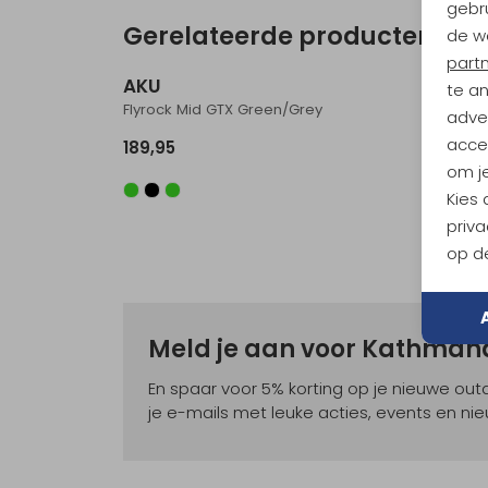
gebru
Gerelateerde producten
de w
Nieuw
part
AKU
AKU
te a
Flyrock Mid GTX Green/Grey
Adapta
adver
accep
189,95
219,95
om je
Kies
priva
op de
Meld je aan voor Kathma
En spaar voor 5% korting op je nieuwe ou
je e-mails met leuke acties, events en nie