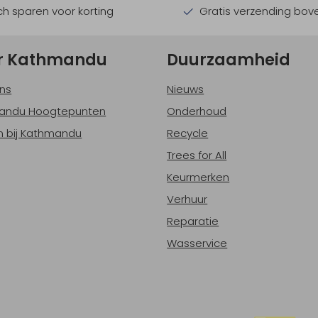
h sparen voor korting
Gratis verzending bov
r Kathmandu
Duurzaamheid
ns
Nieuws
andu Hoogtepunten
Onderhoud
 bij Kathmandu
Recycle
Trees for All
Keurmerken
Verhuur
Reparatie
Wasservice