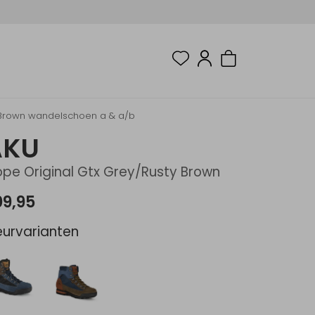
y Brown wandelschoen a & a/b
AKU
ope Original Gtx Grey/Rusty Brown
09,95
eurvarianten