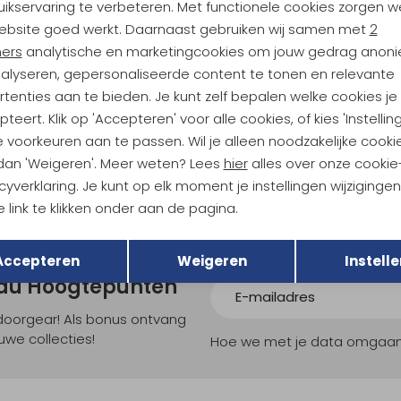
ikservaring te verbeteren. Met functionele cookies zorgen w
Analytische cookies
Marketing cookies
ebsite goed werkt. Daarnaast gebruiken wij samen met
2
ners
analytische en marketingcookies om jouw gedrag anon
AKU
nalyseren, gepersonaliseerde content te tonen en relevante
 NKB GTX Brown
Slope Original GTX Blue/Olive
tenties aan te bieden. Je kunt zelf bepalen welke cookies je
teert. Klik op 'Accepteren' voor alle cookies, of kies 'Instellin
146,95
209,95
 voorkeuren aan te passen. Wil je alleen noodzakelijke cooki
 dan 'Weigeren'. Meer weten? Lees
hier
alles over onze cookie
cyverklaring. Je kunt op elk moment je instellingen wijziginge
 link te klikken onder aan de pagina.
Terug
Opslaan
Accepteren
Weigeren
Instelle
ndu Hoogtepunten
tdoorgear! Als bonus ontvang
uwe collecties!
Hoe we met je data omgaan? B