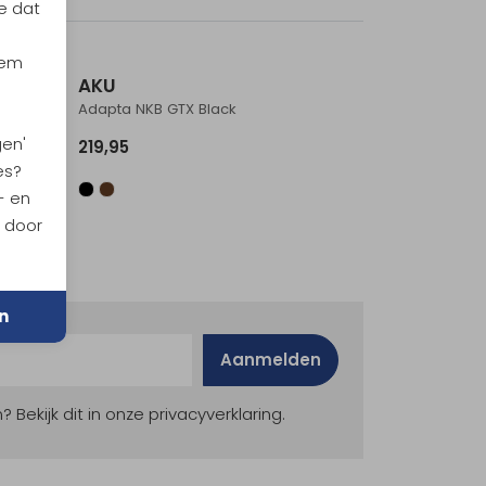
e dat
Sale
iem
AKU
Adapta NKB GTX Black
gen'
219,95
es?
- en
n door
n
Aanmelden
ekijk dit in onze privacyverklaring.