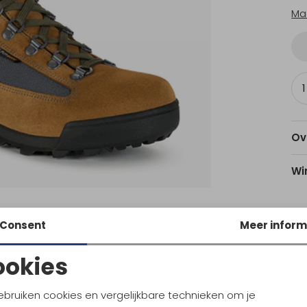
Ma
Ov
Wi
Consent
Meer inform
Am
Utr
ookies
Noodzakelijke cookies
Personalisatie cookies
ebruiken cookies en vergelijkbare technieken om je
Ke