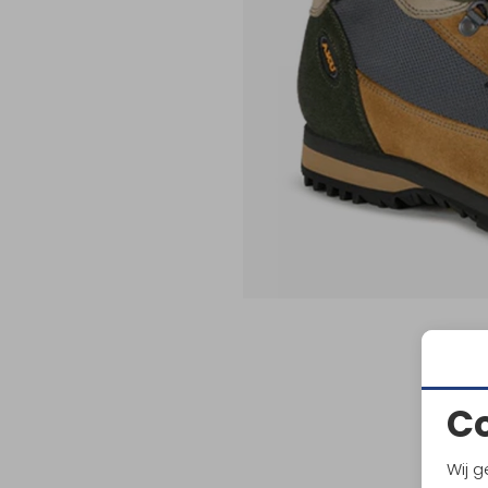
C
Wij g