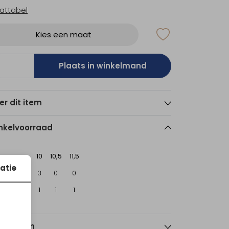
attabel
Kies een maat
Plaats in winkelmand
er dit item
nkelvoorraad
10
10,5
11,5
atie
sterdam
3
0
0
echt
1
1
1
nmerken