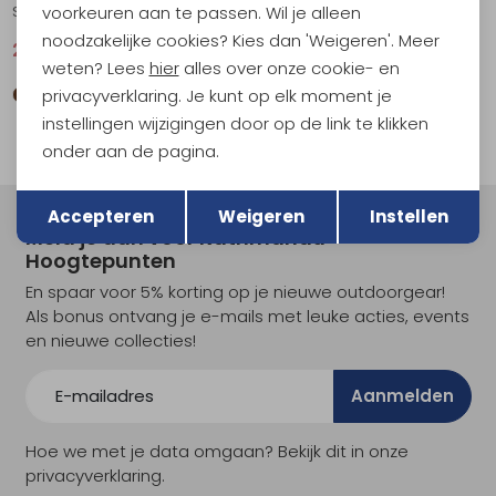
voorkeuren aan te passen. Wil je alleen
Skomer Wool Parka II Women's oat
Skomer Wool Parka II Women's black
noodzakelijke cookies? Kies dan 'Weigeren'. Meer
223,95
449,00
223,95
449,00
weten? Lees
hier
alles over onze cookie- en
privacyverklaring. Je kunt op elk moment je
instellingen wijzigingen door op de link te klikken
onder aan de pagina.
Terug
Opslaan
Accepteren
Weigeren
Instellen
Meld je aan voor Kathmandu
Hoogtepunten
En spaar voor 5% korting op je nieuwe outdoorgear!
Als bonus ontvang je e-mails met leuke acties, events
en nieuwe collecties!
Aanmelden
Hoe we met je data omgaan? Bekijk dit in onze
privacyverklaring.