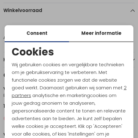
Winkelvoorraad
40
Consent
Meer informatie
Amsterdam
1
Cookies
Noodzakelijke cookies
Kenmerken
Wij gebruiken cookies en vergelijkbare technieken
Personalisatie cookies
om je gebruikservaring te verbeteren. Met
Gerelateerde producten
functionele cookies zorgen we dat de website
Analytische cookies
goed werkt. Daarnaast gebruiken wij samen met
2
Vaude
Vaude
Marketing cookies
partners
analytische en marketingcookies om
Escape Light Jacket Women's Sage
Scopi Insulation Jacket Women's Pink Orchid
jouw gedrag anoniem te analyseren,
119,95
179,95
gepersonaliseerde content te tonen en relevante
advertenties aan te bieden. Je kunt zelf bepalen
Sale
Sale
welke cookies je accepteert. Klik op 'Accepteren'
voor alle cookies, of kies 'Instellingen' om je
Vaude
Vaude