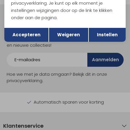
privacyverklaring. Je kunt op elk moment je
instellingen wijzigingen door op de link te klikken
Meld je aan voor Kathmandu
onder aan de pagina.
Hoogtepunten
Terug
Opslaan
En spaar voor 5% korting op je nieuwe outdoorgear!
Accepteren
Weigeren
Instellen
Als bonus ontvang je e-mails met leuke acties, events
en nieuwe collecties!
Aanmelden
Hoe we met je data omgaan? Bekijk dit in onze
privacyverklaring.
Automatisch sparen voor korting
Klantenservice