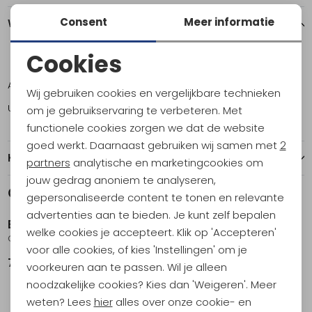
Consent
Meer informatie
Winkelvoorraad
Cookies
ONE
Noodzakelijke cookies
Amsterdam
6
Wij gebruiken cookies en vergelijkbare technieken
Personalisatie cookies
Utrecht
9
om je gebruikservaring te verbeteren. Met
functionele cookies zorgen we dat de website
Analytische cookies
goed werkt. Daarnaast gebruiken wij samen met
2
Kenmerken
Marketing cookies
partners
analytische en marketingcookies om
jouw gedrag anoniem te analyseren,
Gerelateerde producten
gepersonaliseerde content te tonen en relevante
advertenties aan te bieden. Je kunt zelf bepalen
Bo-Camp
welke cookies je accepteert. Klik op 'Accepteren'
Citronella Geurkaars in Blik
voor alle cookies, of kies 'Instellingen' om je
7,95
voorkeuren aan te passen. Wil je alleen
noodzakelijke cookies? Kies dan 'Weigeren'. Meer
weten? Lees
hier
alles over onze cookie- en