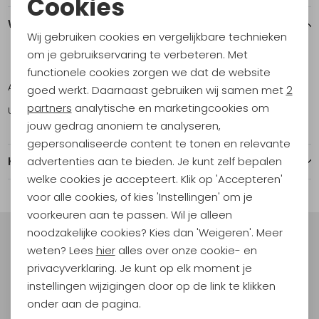
Cookies
Noodzakelijke cookies
Winkelvoorraad
Wij gebruiken cookies en vergelijkbare technieken
Personalisatie cookies
om je gebruikservaring te verbeteren. Met
ONE
functionele cookies zorgen we dat de website
Analytische cookies
Amsterdam
3
goed werkt. Daarnaast gebruiken wij samen met
2
Marketing cookies
partners
analytische en marketingcookies om
Utrecht
2
jouw gedrag anoniem te analyseren,
gepersonaliseerde content te tonen en relevante
advertenties aan te bieden. Je kunt zelf bepalen
Kenmerken
welke cookies je accepteert. Klik op 'Accepteren'
voor alle cookies, of kies 'Instellingen' om je
voorkeuren aan te passen. Wil je alleen
noodzakelijke cookies? Kies dan 'Weigeren'. Meer
Meld je aan voor Kathmandu
weten? Lees
hier
alles over onze cookie- en
Hoogtepunten
privacyverklaring. Je kunt op elk moment je
En spaar voor 5% korting op je nieuwe outdoorgear!
instellingen wijzigingen door op de link te klikken
Als bonus ontvang je e-mails met leuke acties, events
onder aan de pagina.
en nieuwe collecties!