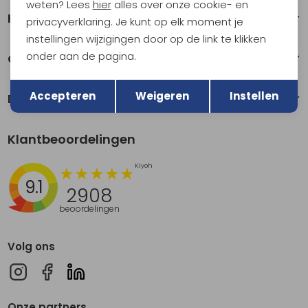
weten? Lees
hier
alles over onze cookie- en
Klantenservice
privacyverklaring. Je kunt op elk moment je
instellingen wijzigingen door op de link te klikken
onder aan de pagina.
Over Kathmandu
Terug
Opslaan
Accepteren
Weigeren
Instellen
Duurzaamheid
Klantbeoordelingen
9.1
2908
beoordelingen
Volg ons
Onze partners