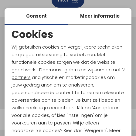
Schoenonderhoud
Bagagezakken en Tonnen
Wandelstokken en Gamaschen
Kampeermeubels
Pof, Pofzakken en Training
Wandelschoenen Heren
Skibroeken
Expeditie accessoires
Expeditie jassen
Fietsbroeken
Expeditie accessoires
Consent
Meer informatie
Rugzak accessoires
Cadeaus en Diensten
Wassen
Klimtouw en Bandsling
Sokken
Fietsbroeken
Expeditie broeken
Cookies
Meld je aan voor Kathmandu
Ijsklimmen en Stijgijzers
Drinksysteem
Expeditie broeken
Hoogtepunten
Noodzakelijke cookies
En spaar voor 5% korting op je nieuwe outdoorgear!
Wij gebruiken cookies en vergelijkbare technieken
Sneeuwwandelen
Wandelstokken en Gamaschen
Personalisatie cookies
Als bonus ontvang je e-mails met leuke acties, events
om je gebruikservaring te verbeteren. Met
en nieuwe collecties!
Zonnebrillen
functionele cookies zorgen we dat de website
Analytische cookies
goed werkt. Daarnaast gebruiken wij samen met
2
Aanmelden
Marketing cookies
partners
analytische en marketingcookies om
jouw gedrag anoniem te analyseren,
Hoe we met je data omgaan? Bekijk dit in onze
gepersonaliseerde content te tonen en relevante
privacyverklaring.
advertenties aan te bieden. Je kunt zelf bepalen
welke cookies je accepteert. Klik op 'Accepteren'
voor alle cookies, of kies 'Instellingen' om je
Automatisch sparen voor korting
voorkeuren aan te passen. Wil je alleen
noodzakelijke cookies? Kies dan 'Weigeren'. Meer