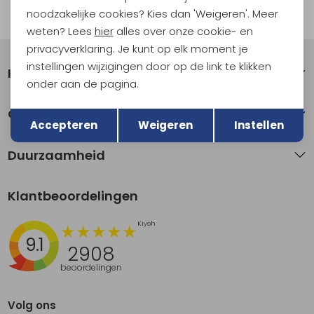
noodzakelijke cookies? Kies dan 'Weigeren'. Meer
Automatisch sparen voor korting
weten? Lees
hier
alles over onze cookie- en
privacyverklaring. Je kunt op elk moment je
instellingen wijzigingen door op de link te klikken
Klantenservice
onder aan de pagina.
Terug
Opslaan
Over Kathmandu
Accepteren
Weigeren
Instellen
Duurzaamheid
Klantbeoordelingen
9.1
2908
beoordelingen
Volg ons