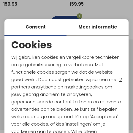
159,95
159,95
Schoenonderhoud
Bagagezakken en Tonnen
Wandelstokken en Gamaschen
Kampeermeubels
Pof, Pofzakken en Training
Wandelschoenen Heren
Skibroeken
Expeditie accessoires
Expeditie jassen
Fietsbroeken
Expeditie accessoires
1
Rugzak accessoires
Cadeaus en Diensten
Wassen
Klimtouw en Bandsling
Sokken
Fietsbroeken
Expeditie broeken
filter
Consent
Meer informatie
Ijsklimmen en Stijgijzers
Drinksysteem
Expeditie broeken
Cookies
Sneeuwwandelen
Wandelstokken en Gamaschen
Noodzakelijke cookies
Meld je aan voor Kathmandu
Wij gebruiken cookies en vergelijkbare technieken
Hoogtepunten
Zonnebrillen
Personalisatie cookies
om je gebruikservaring te verbeteren. Met
En spaar voor 5% korting op je nieuwe outdoorgear!
functionele cookies zorgen we dat de website
Analytische cookies
Als bonus ontvang je e-mails met leuke acties, events
goed werkt. Daarnaast gebruiken wij samen met
2
en nieuwe collecties!
Marketing cookies
partners
analytische en marketingcookies om
jouw gedrag anoniem te analyseren,
Aanmelden
gepersonaliseerde content te tonen en relevante
advertenties aan te bieden. Je kunt zelf bepalen
Hoe we met je data omgaan? Bekijk dit in onze
welke cookies je accepteert. Klik op 'Accepteren'
privacyverklaring.
voor alle cookies, of kies 'Instellingen' om je
voorkeuren aan te passen. Wil je alleen